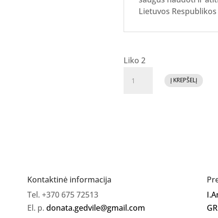
Lietuvos Respublikos
Liko 2
produkto
Į KREPŠELĮ
kiekis:
Jelly
Gelly
Hard
Base
(Fiber)
MILKY
SHIMMER
Kontaktinė informacija
Pr
12ml
Tel. +370 675 72513
I.
El. p.
donata.gedvile@gmail.com
GR