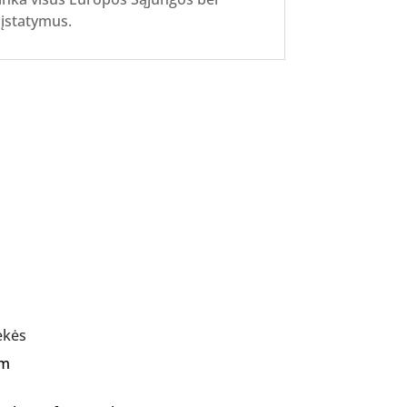
 įstatymus.
ekės
Am