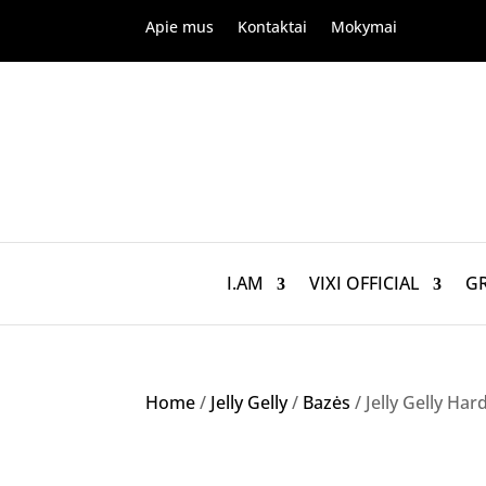
Apie mus
Kontaktai
Mokymai
I.AM
VIXI OFFICIAL
G
Home
/
Jelly Gelly
/
Bazės
/ Jelly Gelly H