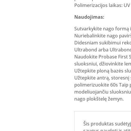
Polimerizacijos laikas: UV
Naudojimas:
Sutvarkykite nago formą i
Nuriebalinkite nago pavir
Didesniam sukibimui reko
Ultrabond arba Ultrabond
Naudokite Probase First S
sluoksniui, džiovinkite l
Užtepkite ploną bazės slu
Užtepkite antrą, storesnį 
polimerizuokite 60s Taip p
modeliuojančiu sluoksniu
nago plokštelę žemyn.
Šis produktas sudėtyj
saugus naudoti ir ati