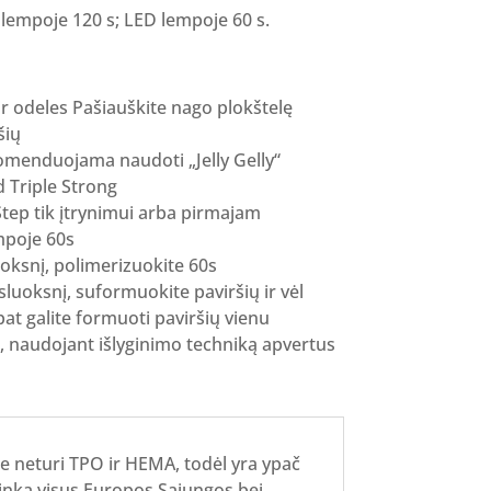
 lempoje 120 s; LED lempoje 60 s.
r odeles Pašiauškite nago plokštelę
šių
menduojama naudoti „Jelly Gelly“
 Triple Strong
tep tik įtrynimui arba pirmajam
empoje 60s
oksnį, polimerizuokite 60s
sluoksnį, suformuokite paviršių ir vėl
at galite formuoti paviršių vienu
, naudojant išlyginimo techniką apvertus
e neturi TPO ir HEMA, todėl yra ypač
tinka visus Europos Sąjungos bei