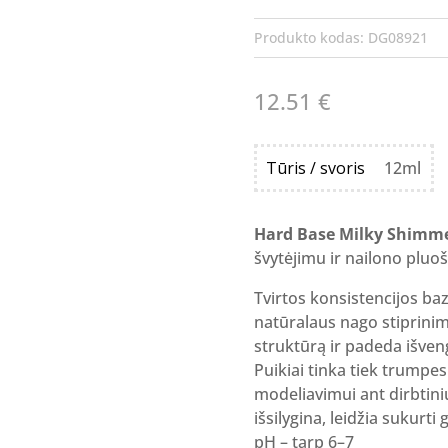
Produkto kodas:
DG08921
12.51
€
Tūris / svoris
12ml
Hard Base Milky Shimm
švytėjimu ir nailono pluoš
Tvirtos konsistencijos baz
natūralaus nago stiprinim
struktūrą ir padeda išven
Puikiai tinka tiek trumpe
modeliavimui ant dirbtin
išsilygina, leidžia sukurti
pH – tarp 6–7