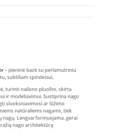
er
– pieninė bazė su perlamutriniu
tu, subtiliam spindesiui,
ė, turinti nailono pluošto, skirta
ui ir modeliavimui. Sustiprina nago
gti sluoksniavimosi ar lūžimo
sniems natūraliems nagams, tiek
ių nagų. Lengvai formuojama, gerai
 gražią nago architektūrą