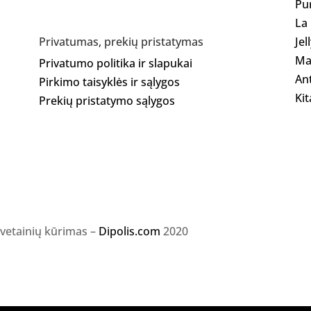
Pu
La
Jel
Privatumas, prekių pristatymas
Ma
Privatumo politika ir slapukai
Ant
Pirkimo taisyklės ir sąlygos
Kit
Prekių pristatymo sąlygos
svetainių kūrimas –
Dipolis.com
2020