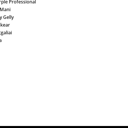
rple Professional
 Mani
ly Gelly
kear
galiai
a