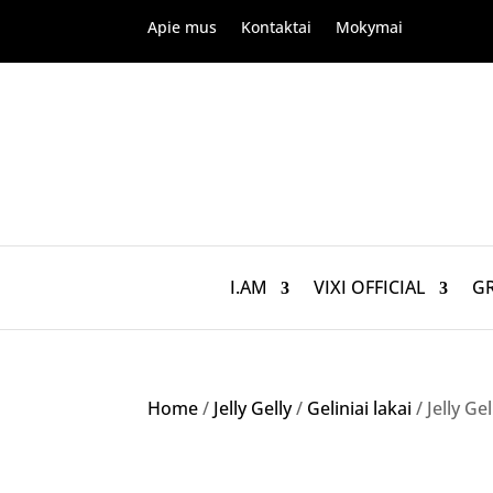
Apie mus
Kontaktai
Mokymai
I.AM
VIXI OFFICIAL
G
Home
/
Jelly Gelly
/
Geliniai lakai
/ Jelly G