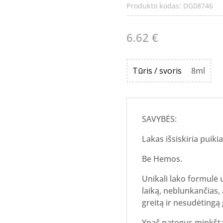
Produkto kodas:
DG08746
6.62
€
Tūris / svoris
8ml
SAVYBĖS:
Lakas išsiskiria puiki
Be Hemos.
Unikali lako formulė u
laiką, neblunkančias, 
greitą ir nesudėtingą 
Ypač patogus minkštas