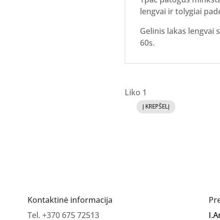
lengvai ir tolygiai pad
Gelinis lakas lengvai
60s.
Liko 1
Į KREPŠELĮ
produkto
kiekis:
Jelly
Gelly
gelinis
lakas
CIAO
Kontaktinė informacija
Pr
CACAO
Tel. +370 675 72513
I.
8ml