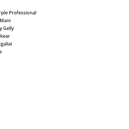
rple Professional
 Mani
ly Gelly
kear
galiai
a