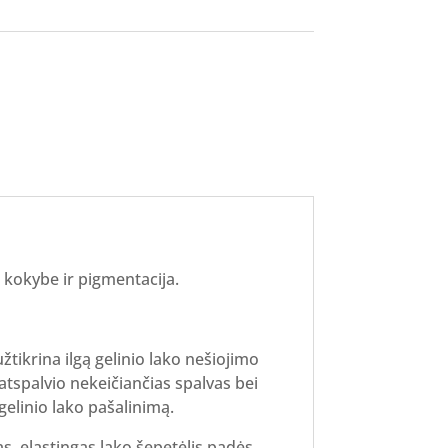
a kokybe ir pigmentacija.
žtikrina ilgą gelinio lako nešiojimo
atspalvio nekeičiančias spalvas bei
gelinio lako pašalinimą.
, elastingas lako šepetėlis padės