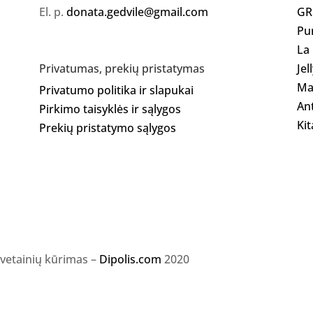
El. p.
donata.gedvile@gmail.com
GR
Pu
La
Jel
Privatumas, prekių pristatymas
Ma
Privatumo politika ir slapukai
Ant
Pirkimo taisyklės ir sąlygos
Kit
Prekių pristatymo sąlygos
svetainių kūrimas –
Dipolis.com
2020