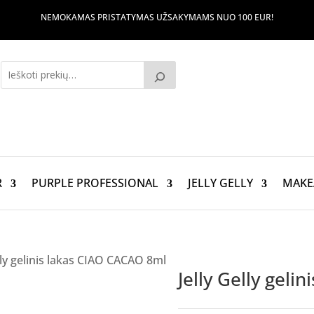
NEMOKAMAS PRISTATYMAS UŽSAKYMAMS NUO 100 EUR!
R
PURPLE PROFESSIONAL
JELLY GELLY
MAKE
elly gelinis lakas CIAO CACAO 8ml
Jelly Gelly gel