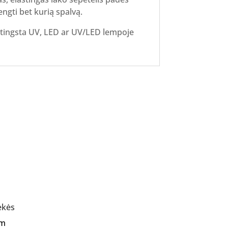
engti bet kurią spalvą.
 stingsta UV, LED ar UV/LED lempoje
ekės
Am