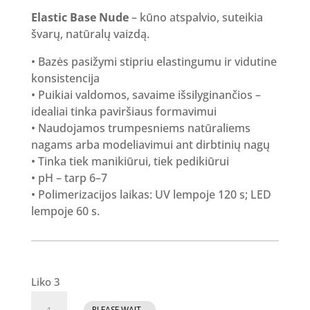
Elastic Base Nude
– kūno atspalvio, suteikia
švarų, natūralų vaizdą.
• Bazės pasižymi stipriu elastingumu ir vidutine
konsistencija
• Puikiai valdomos, savaime išsilyginančios –
idealiai tinka paviršiaus formavimui
• Naudojamos trumpesniems natūraliems
nagams arba modeliavimui ant dirbtinių nagų
• Tinka tiek manikiūrui, tiek pedikiūrui
• pH – tarp 6–7
• Polimerizacijos laikas: UV lempoje 120 s; LED
lempoje 60 s.
Liko 3
produkto
PLEASE WAIT...