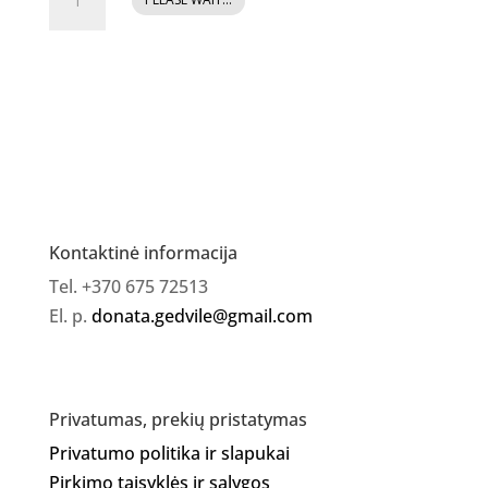
kiekis:
Jelly
Gelly
Elastic
Base
NUDE
12ml
Kontaktinė informacija
Tel. +370 675 72513
El. p.
donata.gedvile@gmail.com
Privatumas, prekių pristatymas
Privatumo politika ir slapukai
Pirkimo taisyklės ir sąlygos