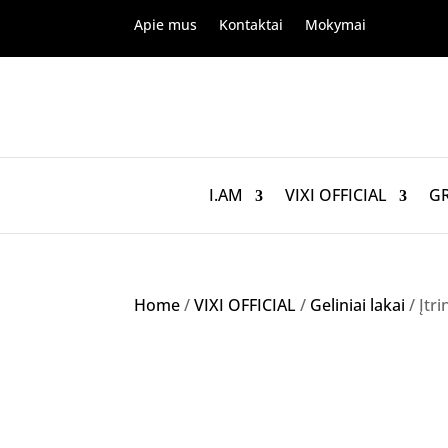
Apie mus
Kontaktai
Mokymai
I.AM
VIXI OFFICIAL
G
Home
/
VIXI OFFICIAL
/
Geliniai lakai
/ Įtr
Akcija!
NETURIME