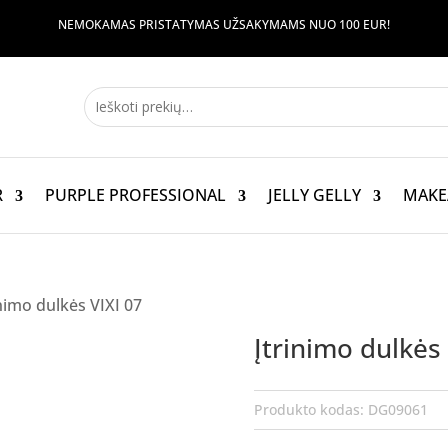
NEMOKAMAS PRISTATYMAS UŽSAKYMAMS NUO 100 EUR!
R
PURPLE PROFESSIONAL
JELLY GELLY
MAKE
inimo dulkės VIXI 07
Įtrinimo dulkės 
Produkto kodas:
DG09061