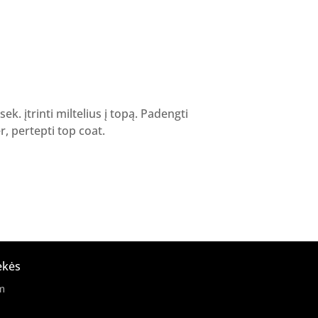
nt
.
ek. įtrinti miltelius į topą. Padengti
r, pertepti top coat.
ekės
m