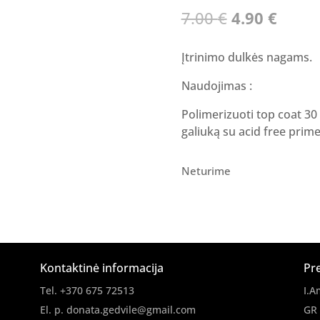
Original
Curre
7.00
€
4.90
€
price
price
was:
is:
Įtrinimo dulkės nagams.
7.00 €.
4.90 €
Naudojimas :
Polimerizuoti top coat 30 s
galiuką su acid free prime
Neturime
Kontaktinė informacija
Pr
Tel. +370 675 72513
I.A
El. p.
donata.gedvile@gmail.com
GR