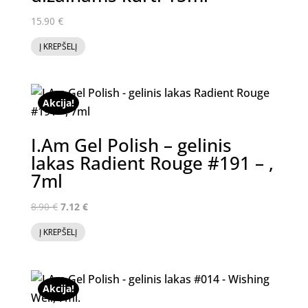
15.90
€
Į KREPŠELĮ
Akcija!
I.Am Gel Polish – gelinis
lakas Radient Rouge #191 – ,
7ml
Original
Current
8.90
€
7.12
€
price
price
Į KREPŠELĮ
was:
is:
8.90 €.
7.12 €.
Akcija!