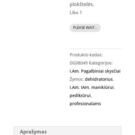
plokštelės.
Liko 1
produkto
PLEASE WAIT...
kiekis:
I.Am
Blue
Produkto kodas:
Scrub
DG08049
Kategorijos:
-
I.Am
,
Pagalbiniai skysčiai
dehidratorius,
Žymos:
dehidratorius
,
1000ml
I.Am
,
IAm
,
manikiūrui
,
pedikiūrui
,
profesionalams
Aprašymas