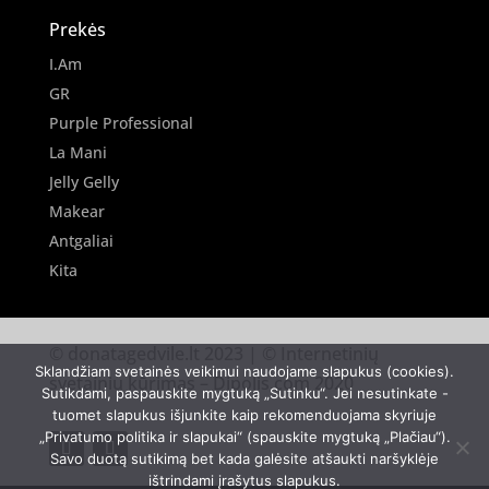
Prekės
I.Am
GR
Purple Professional
La Mani
Jelly Gelly
Makear
Antgaliai
Kita
© donatagedvile.lt 2023 | © Internetinių
Sklandžiam svetainės veikimui naudojame slapukus (cookies).
svetainių kūrimas –
Dipolis.com
2020
Sutikdami, paspauskite mygtuką „Sutinku“. Jei nesutinkate -
tuomet slapukus išjunkite kaip rekomenduojama skyriuje
„Privatumo politika ir slapukai“ (spauskite mygtuką „Plačiau“).
Savo duotą sutikimą bet kada galėsite atšaukti naršyklėje
ištrindami įrašytus slapukus.