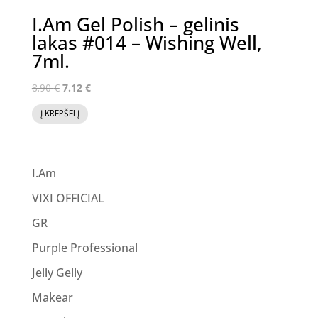
I.Am Gel Polish – gelinis
lakas #014 – Wishing Well,
7ml.
Original
Current
8.90
€
7.12
€
price
price
Į KREPŠELĮ
was:
is:
8.90 €.
7.12 €.
I.Am
VIXI OFFICIAL
GR
Purple Professional
Jelly Gelly
Makear