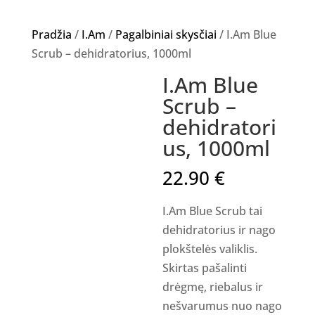
Pradžia
/
I.Am
/
Pagalbiniai skysčiai
/ I.Am Blue
Scrub – dehidratorius, 1000ml
I.Am Blue
Scrub –
dehidratori
us, 1000ml
22.90
€
I.Am Blue Scrub tai
dehidratorius ir nago
plokštelės valiklis.
Skirtas pašalinti
drėgmę, riebalus ir
nešvarumus nuo nago