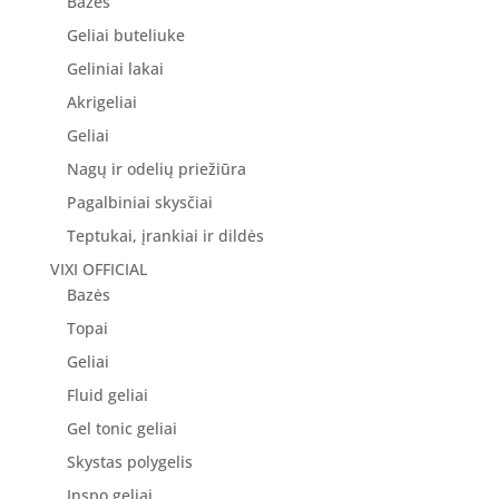
Bazės
Geliai buteliuke
Geliniai lakai
Akrigeliai
Geliai
Nagų ir odelių priežiūra
Pagalbiniai skysčiai
Teptukai, įrankiai ir dildės
VIXI OFFICIAL
Bazės
Topai
Geliai
Fluid geliai
Gel tonic geliai
Skystas polygelis
Inspo geliai