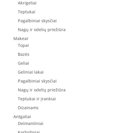
Akrigeliai
Teptukai
Pagalbiniai skysčiai
Nagų ir odelių priežiūra
Makear
Topai
Bazės
Geliai
Geliniai lakai
Pagalbiniai skysčiai
Nagų ir odelių priežiūra
Teptukai ir įrankiai
Dizainams
Antgaliai
Deimantiniai
Karbidiniai