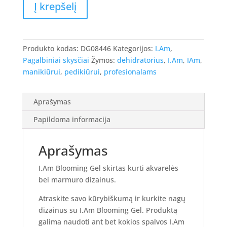
Į krepšelį
kiekis:
I.Am
Blooming
gel
Produkto kodas:
DG08446
Kategorijos:
I.Am
,
-
Pagalbiniai skysčiai
Žymos:
dehidratorius
,
I.Am
,
IAm
,
priemonė
manikiūrui
,
pedikiūrui
,
profesionalams
akvarelės
dizainams
Aprašymas
kurti
15ml
Papildoma informacija
Aprašymas
I.Am Blooming Gel skirtas kurti akvarelės
bei marmuro dizainus.
Atraskite savo kūrybiškumą ir kurkite nagų
dizainus su I.Am Blooming Gel. Produktą
galima naudoti ant bet kokios spalvos I.Am