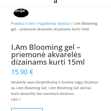
Akcija!
Akcija!
Akcija!
Pradžia
/
I.Am
/
Pagalbiniai skysčiai
/ I.Am Blooming
gel – priemonė akvarelės dizainams kurti 15ml
I.Am Blooming gel –
priemonė akvarelės
dizainams kurti 15ml
15.90
€
Atraskite savo kūrybiškumą ir kurkite nagų dizainus
su I.Am Blooming Gel. I.Am Blooming Gel skirtas
kurti akvarelės bei marmuro dizainus.
Liko 1
produkto