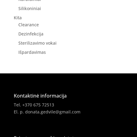
Silikoniniai
Kita
Clearance
Dezinfekcija
Sterilizavimo vokai
Išpardavimas
Kontaktinė informacija
Tel. +370 675 72513
El. p.
donata.gedvile@gmail.com