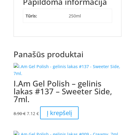
Papildoma informacija
Tūris:
250ml
Panašūs produktai
I.Am Gel Polish – gelinis
lakas #137 – Sweeter Side,
7ml.
Original
Current
Į krepšelį
8.90
€
7.12
€
price
price
was:
is:
8.90 €.
7.12 €.