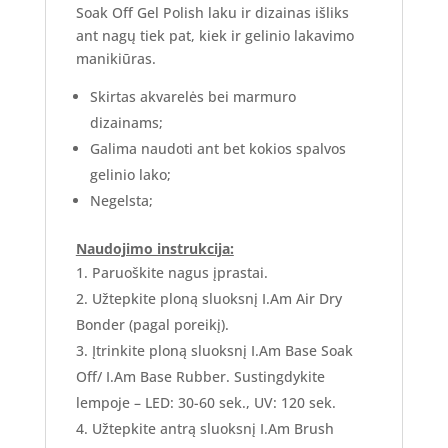
Soak Off Gel Polish laku ir dizainas išliks
ant nagų tiek pat, kiek ir gelinio lakavimo
manikiūras.
Skirtas akvarelės bei marmuro
dizainams;
Galima naudoti ant bet kokios spalvos
gelinio lako;
Negelsta;
Naudojimo instrukcija:
Paruoškite nagus įprastai.
Užtepkite ploną sluoksnį I.Am Air Dry
Bonder (pagal poreikį).
Įtrinkite ploną sluoksnį I.Am Base Soak
Off/ I.Am Base Rubber. Sustingdykite
lempoje – LED: 30-60 sek., UV: 120 sek.
Užtepkite antrą sluoksnį I.Am Brush