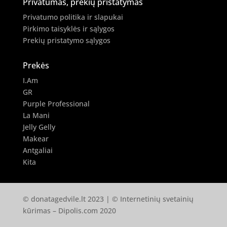
Privatumas, prekių pristatymas
Privatumo politika ir slapukai
Pirkimo taisyklės ir sąlygos
Prekių pristatymo sąlygos
Prekės
I.Am
GR
Purple Professional
La Mani
Jelly Gelly
Makear
Antgaliai
Kita
© donatagedvile.lt 2023 | © Internetinių svetainių
kūrimas –
Dipolis.com
2020