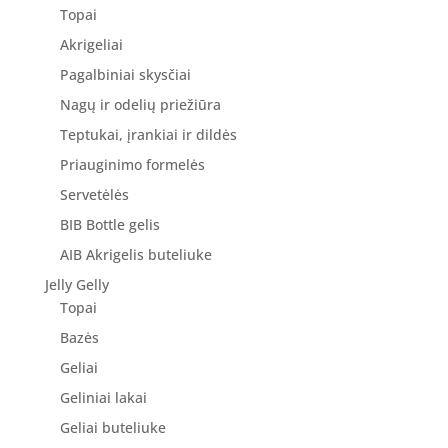
Topai
Akrigeliai
Pagalbiniai skysčiai
Nagų ir odelių priežiūra
Teptukai, įrankiai ir dildės
Priauginimo formelės
Servetėlės
BIB Bottle gelis
AIB Akrigelis buteliuke
Jelly Gelly
Topai
Bazės
Geliai
Geliniai lakai
Geliai buteliuke