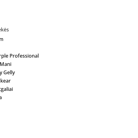
ekės
Am
rple Professional
 Mani
ly Gelly
kear
galiai
a