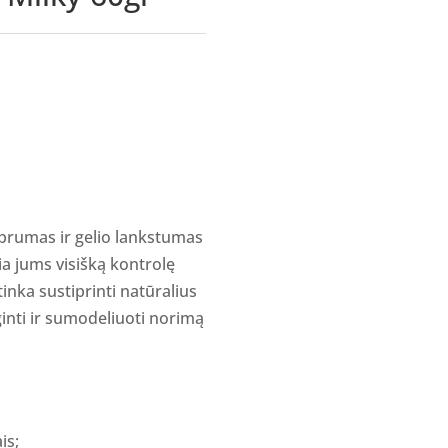
tiprumas ir gelio lankstumas
ia jums visišką kontrolę
 tinka sustiprinti natūralius
ginti ir sumodeliuoti norimą
is;