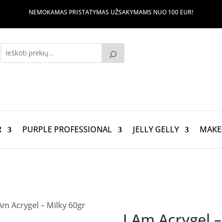
NEMOKAMAS PRISTATYMAS UŽSAKYMAMS NUO 100 EUR!
R
PURPLE PROFESSIONAL
JELLY GELLY
MAKE
.Am Acrygel – Milky 60gr
I.Am Acrygel –