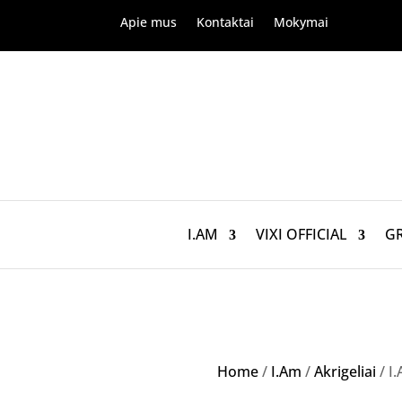
Apie mus
Kontaktai
Mokymai
I.AM
VIXI OFFICIAL
G
Home
/
I.Am
/
Akrigeliai
/ I