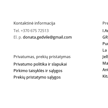
-
Milky
60gr
Kontaktinė informacija
Pr
Tel. +370 675 72513
I.
El. p.
donata.gedvile@gmail.com
GR
Pu
La
Jel
Privatumas, prekių pristatymas
Ma
Privatumo politika ir slapukai
Ant
Pirkimo taisyklės ir sąlygos
Kit
Prekių pristatymo sąlygos