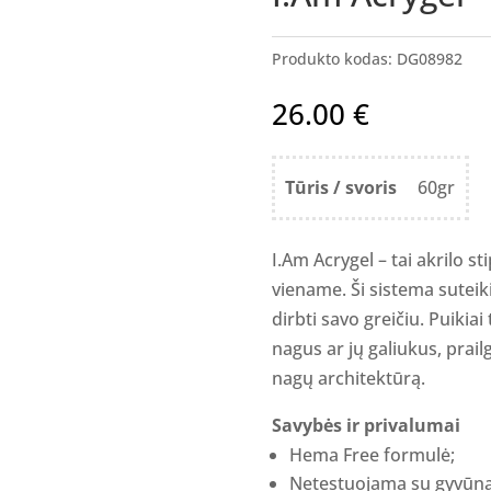
Produkto kodas:
DG08982
26.00
€
Tūris / svoris
60gr
I.Am Acrygel – tai akrilo s
viename. Ši sistema suteik
dirbti savo greičiu. Puikiai
nagus ar jų galiukus, prail
nagų architektūrą.
Savybės ir privalumai
Hema Free formulė;
Netestuojama su gyvūna