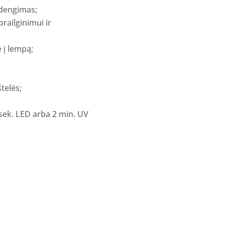
 dengimas;
prailginimui ir
 į lempą;
telės;
sek. LED arba 2 min. UV