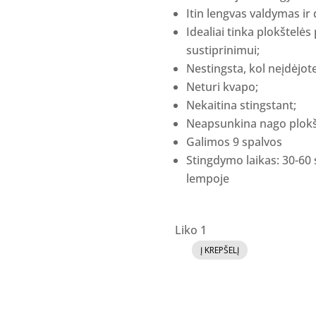
Itin lengvas valdymas ir
Idealiai tinka plokštelės 
sustiprinimui;
Nestingsta, kol neįdėjote
Neturi kvapo;
Nekaitina stingstant;
Neapsunkina nago plokš
Galimos 9 spalvos
Stingdymo laikas: 30-60 
lempoje
Liko 1
Į KREPŠELĮ
produkto
kiekis:
I.Am
Acrygel