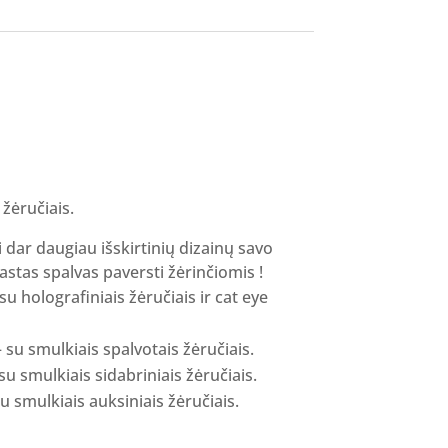
žėručiais.
i dar daugiau išskirtinių dizainų savo
astas spalvas paversti žėrinčiomis !
holografiniais žėručiais ir cat eye
u smulkiais spalvotais žėručiais.
 smulkiais sidabriniais žėručiais.
smulkiais auksiniais žėručiais.