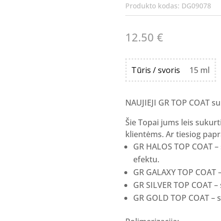
Produkto kodas:
DG09078
12.50
€
Tūris / svoris
15 ml
NAUJIEJI GR TOP COAT su 
Šie Topai jums leis sukurt
klientėms. Ar tiesiog papr
GR HALOS TOP COAT – su 
efektu.
GR GALAXY TOP COAT – s
GR SILVER TOP COAT – su
GR GOLD TOP COAT – su 