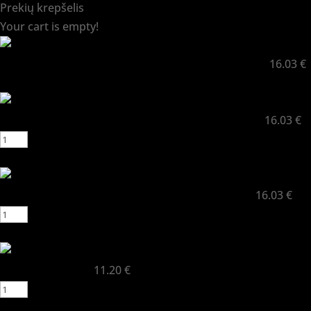
Prekių krepšelis
Your cart is empty!
Return to shop
UV LIGHT POLY skystas polygelis [ Robertas ] 30ml
16.03
€
Naikinti
UV LIGHT POLY skystas polygelis [ Antanas ] 30ml
16.03
€
Naikinti
UV LIGHT POLY skystas polygelis [ Petras ] 30ml
16.03
€
Naikinti
Topas STOP TOP
11.20
€
Naikinti