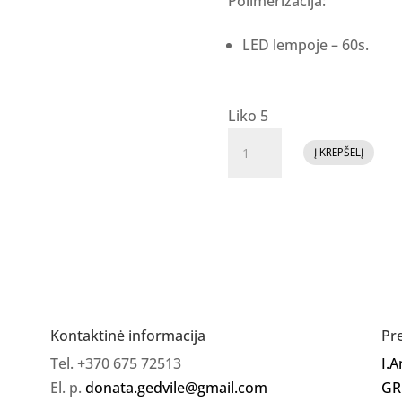
Polimerizacija:
LED lempoje – 60s.
Liko 5
produkto
Į KREPŠELĮ
kiekis:
GR
Top
Coat
HALOS
Kontaktinė informacija
Pr
Tel. +370 675 72513
I.
El. p.
donata.gedvile@gmail.com
GR