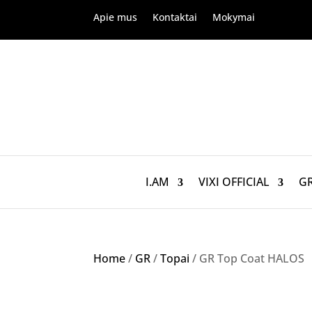
Apie mus
Kontaktai
Mokymai
I.AM
VIXI OFFICIAL
G
Home
/
GR
/
Topai
/ GR Top Coat HALOS