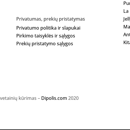
Pu
La
Jel
Privatumas, prekių pristatymas
Ma
Privatumo politika ir slapukai
Ant
Pirkimo taisyklės ir sąlygos
Kit
Prekių pristatymo sąlygos
svetainių kūrimas –
Dipolis.com
2020