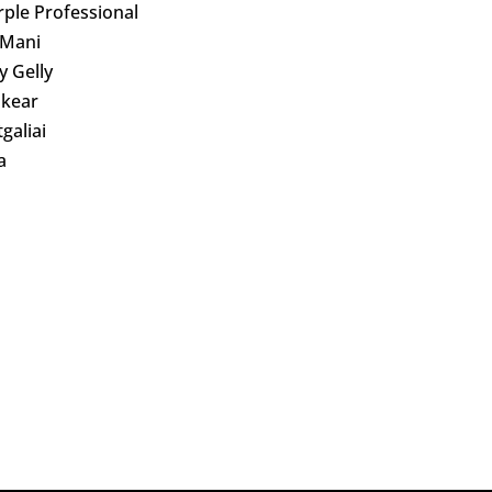
rple Professional
 Mani
ly Gelly
kear
galiai
a