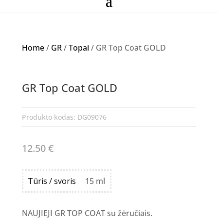
Home
/
GR
/
Topai
/ GR Top Coat GOLD
GR Top Coat GOLD
Produkto kodas:
DG09076
12.50
€
Tūris / svoris
15 ml
NAUJIEJI GR TOP COAT su žėručiais.