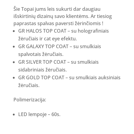
Šie Topai jums leis sukurti dar daugiau
išskirtinių dizainų savo klientėms. Ar tiesiog
paprastas spalvas paversti žėrinčiomis !
GR HALOS TOP COAT – su holografiniais
žėručiais ir cat eye efektu.
GR GALAXY TOP COAT – su smulkiais
spalvotais žėručiais.
GR SILVER TOP COAT – su smulkiais
sidabriniais žėručiais.
GR GOLD TOP COAT – su smulkiais auksiniais
žėručiais.
Polimerizacija:
LED lempoje – 60s.