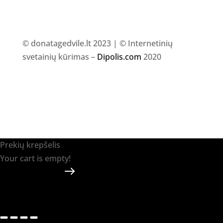
© donatagedvile.lt 2023 | © Internetinių
svetainių kūrimas –
Dipolis.com
2020
Prekių krepšelis
Your cart is empty!
Return to shop
Apmokėti
-
0.00 €
0
1