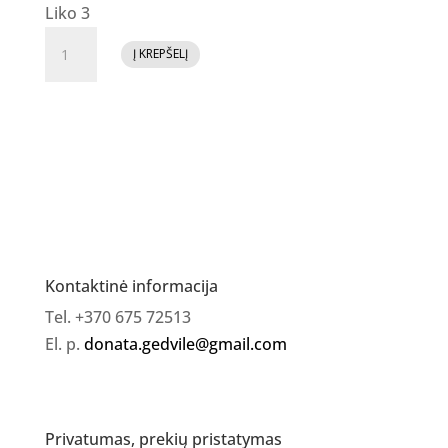
Liko 3
produkto
Į KREPŠELĮ
kiekis:
GR
Top
Coat
GOLD
Kontaktinė informacija
Tel. +370 675 72513
El. p.
donata.gedvile@gmail.com
Privatumas, prekių pristatymas