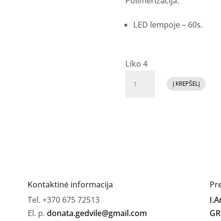
Polimerizacija:
LED lempoje – 60s.
Liko 4
produkto
Į KREPŠELĮ
kiekis:
GR
Top
Coat
GALAXY
Kontaktinė informacija
Pr
Tel. +370 675 72513
I.
El. p.
donata.gedvile@gmail.com
GR