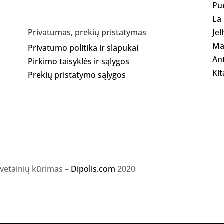
Pu
La
Jel
Privatumas, prekių pristatymas
Ma
Privatumo politika ir slapukai
Ant
Pirkimo taisyklės ir sąlygos
Kit
Prekių pristatymo sąlygos
svetainių kūrimas –
Dipolis.com
2020