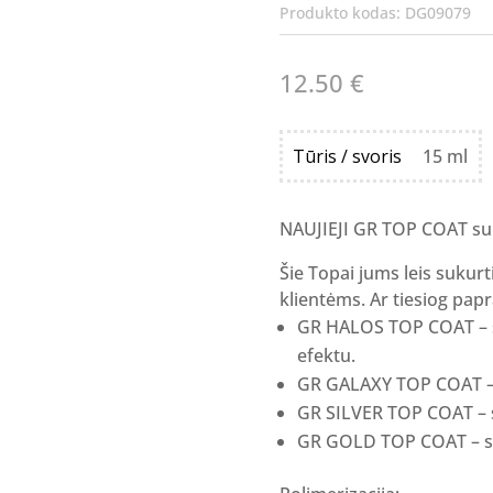
Produkto kodas:
DG09079
12.50
€
Tūris / svoris
15 ml
NAUJIEJI GR TOP COAT su 
Šie Topai jums leis sukurt
klientėms. Ar tiesiog papr
GR HALOS TOP COAT – su 
efektu.
GR GALAXY TOP COAT – s
GR SILVER TOP COAT – su
GR GOLD TOP COAT – su 