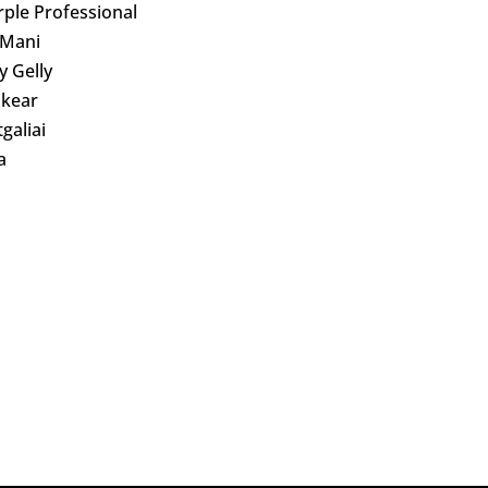
rple Professional
 Mani
ly Gelly
kear
galiai
a