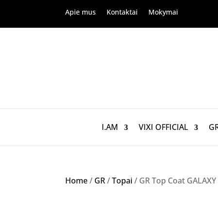
Apie mus
Kontaktai
Mokymai
I.AM
VIXI OFFICIAL
G
Home
/
GR
/
Topai
/ GR Top Coat GALAXY