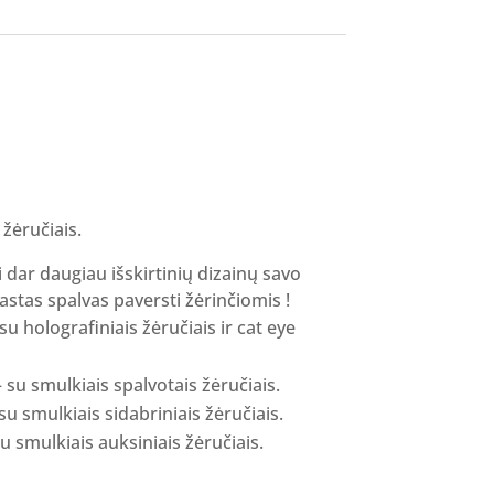
žėručiais.
i dar daugiau išskirtinių dizainų savo
astas spalvas paversti žėrinčiomis !
holografiniais žėručiais ir cat eye
u smulkiais spalvotais žėručiais.
 smulkiais sidabriniais žėručiais.
smulkiais auksiniais žėručiais.