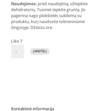
Naudojimas:
prieš naudojimą, užtepkite
dehidratorių. Tuomet tepkite gruntą. Jis
pagerina nago plokštelės sukibimą su
produktu, kurį naudosite tolimesniame
žingsnyje. Džiūsta ore.
Liko 7
produkto
Į KREPŠELĮ
kiekis:
GR
Primer
Acid-
Free
Kontaktinė informacija