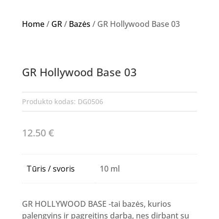
Home
/
GR
/
Bazės
/ GR Hollywood Base 03
GR Hollywood Base 03
Produkto kodas:
DG0506
12.50
€
Tūris / svoris
10 ml
GR HOLLYWOOD BASE -tai bazės, kurios
palengvins ir pagreitins darbą, nes dirbant su