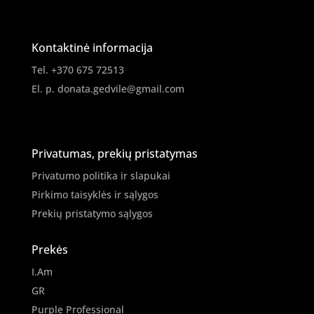
03
Kontaktinė informacija
Tel. +370 675 72513
El. p.
donata.gedvile@gmail.com
Privatumas, prekių pristatymas
Privatumo politika ir slapukai
Pirkimo taisyklės ir sąlygos
Prekių pristatymo sąlygos
Prekės
I.Am
GR
Purple Professional