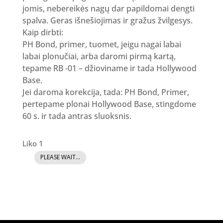
jomis, nebereikės nagų dar papildomai dengti
spalva. Geras išnešiojimas ir gražus žvilgesys.
Kaip dirbti:
PH Bond, primer, tuomet, jeigu nagai labai
labai plonučiai, arba daromi pirmą kartą,
tepame RB -01 – džioviname ir tada Hollywood
Base.
Jei daroma korekcija, tada: PH Bond, Primer,
pertepame plonai Hollywood Base, stingdome
60 s. ir tada antras sluoksnis.
Liko 1
PLEASE WAIT...
produkto
kiekis:
GR
Hollywood
Base