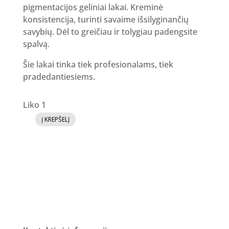
pigmentacijos geliniai lakai. Kreminė
konsistencija, turinti savaime išsilyginančių
savybių. Dėl to greičiau ir tolygiau padengsite
spalvą.
Šie lakai tinka tiek profesionalams, tiek
pradedantiesiems.
Liko 1
Į KREPŠELĮ
produkto
kiekis:
GR
Gelinis
lakas
97