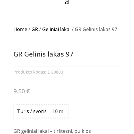
Home
/
GR
/
Geliniai lakai
/ GR Gelinis lakas 97
GR Gelinis lakas 97
Produkto kodas:
DG0803
9.50
€
Tūris / svoris
10 ml
GR geliniai lakai – tirštesni, puikios