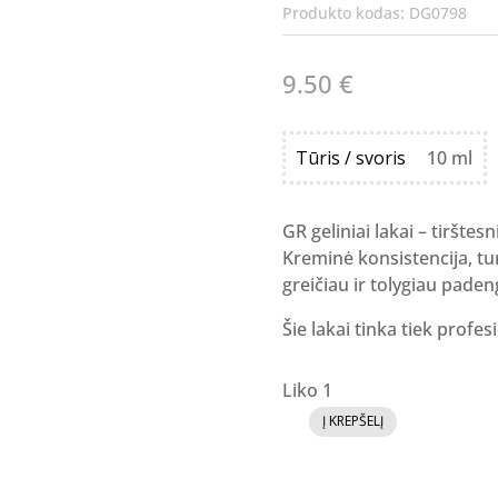
Produkto kodas:
DG0798
9.50
€
Tūris / svoris
10 ml
GR geliniai lakai – tirštesn
Kreminė konsistencija, tur
greičiau ir tolygiau paden
Šie lakai tinka tiek profe
Liko 1
Į KREPŠELĮ
produkto
kiekis:
GR