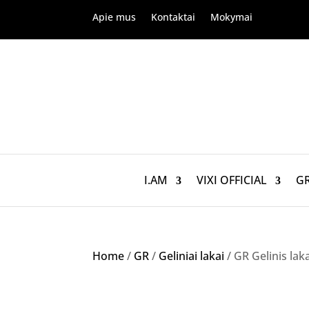
Apie mus
Kontaktai
Mokymai
I.AM
VIXI OFFICIAL
G
Home
/
GR
/
Geliniai lakai
/ GR Gelinis lak