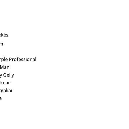
ekės
Am
rple Professional
 Mani
ly Gelly
kear
galiai
a