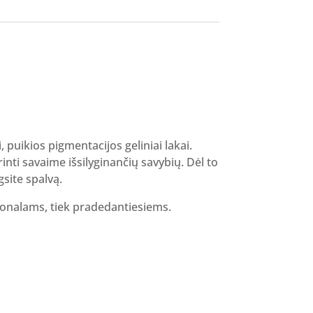
i, puikios pigmentacijos geliniai lakai.
inti savaime išsilyginančių savybių. Dėl to
gsite spalvą.
sionalams, tiek pradedantiesiems.