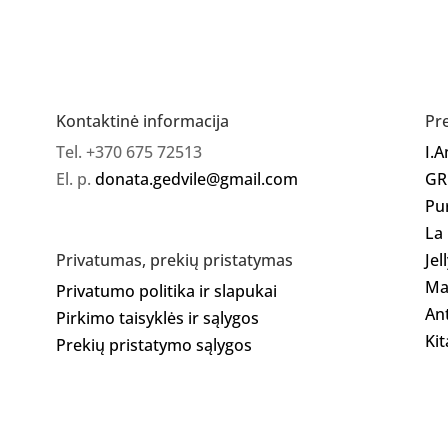
Gelinis
lakas
91
Kontaktinė informacija
Pr
Tel. +370 675 72513
I.
El. p.
donata.gedvile@gmail.com
GR
Pu
La
Jel
Privatumas, prekių pristatymas
Ma
Privatumo politika ir slapukai
Ant
Pirkimo taisyklės ir sąlygos
Kit
Prekių pristatymo sąlygos