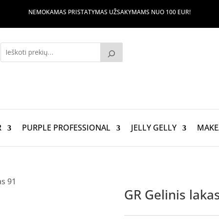
NEMOKAMAS PRISTATYMAS UŽSAKYMAMS NUO 100 EUR!
R
PURPLE PROFESSIONAL
JELLY GELLY
MAKE
as 91
GR Gelinis laka