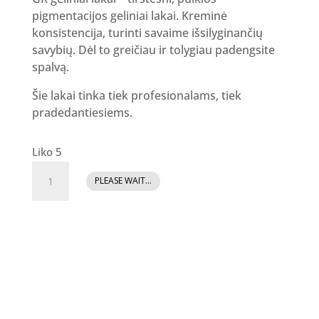
pigmentacijos geliniai lakai. Kreminė
konsistencija, turinti savaime išsilyginančių
savybių. Dėl to greičiau ir tolygiau padengsite
spalvą.
Šie lakai tinka tiek profesionalams, tiek
pradedantiesiems.
Liko 5
produkto
PLEASE WAIT...
kiekis:
GR
Gelinis
lakas
90