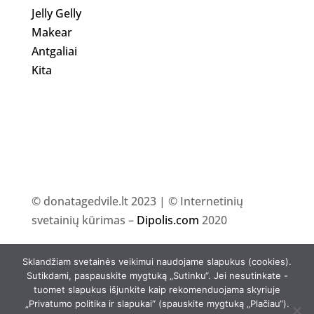
Jelly Gelly
Makear
Antgaliai
Kita
© donatagedvile.lt 2023 | © Internetinių
svetainių kūrimas –
Dipolis.com
2020
Sklandžiam svetainės veikimui naudojame slapukus (cookies).
Sutikdami, paspauskite mygtuką „Sutinku“. Jei nesutinkate -
tuomet slapukus išjunkite kaip rekomenduojama skyriuje
„Privatumo politika ir slapukai“ (spauskite mygtuką „Plačiau“).