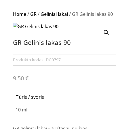
Home
/
GR
/
Geliniai lakai
/ GR Gelinis lakas 90
GR Gelinis lakas 90
Produkto kodas:
DG0797
9.50
€
Tūris / svoris
10 ml
GR geliniai lakai – tirštesni, puikios