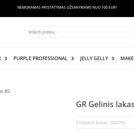
NEMOKAMAS PRISTATYMAS UŽSAKYMAMS NUO 100 EUR!
R
PURPLE PROFESSIONAL
JELLY GELLY
MAKE
as 85
GR Gelinis laka
Produkto kodas:
DG0792