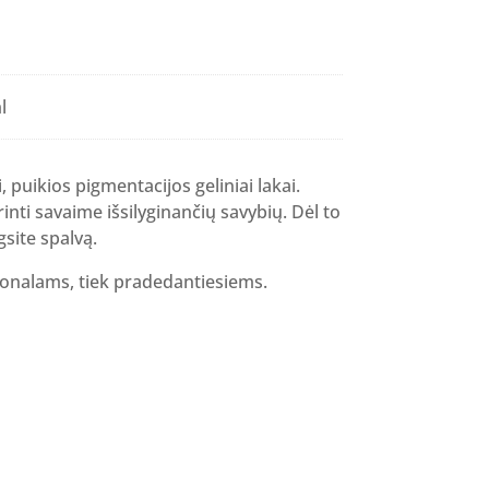
l
i, puikios pigmentacijos geliniai lakai.
inti savaime išsilyginančių savybių. Dėl to
gsite spalvą.
sionalams, tiek pradedantiesiems.