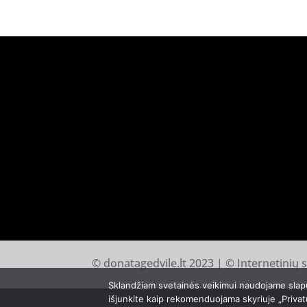
© donatagedvile.lt 2023 | © Internetinių 
Sklandžiam svetainės veikimui naudojame slap
išjunkite kaip rekomenduojama skyriuje „Privat