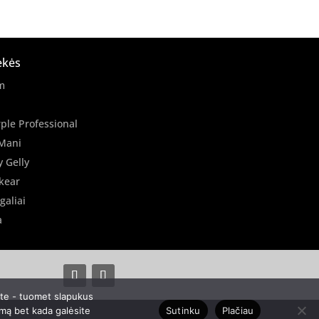
ekės
m
ple Professional
Mani
y Gelly
kear
galiai
a
ate - tuomet slapukus
Sutinku
Plačiau
imą bet kada galėsite