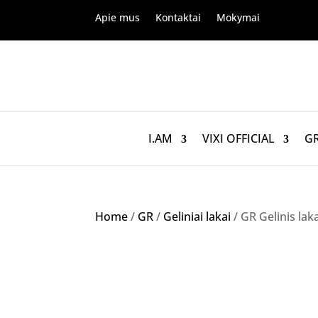
Apie mus
Kontaktai
Mokymai
I.AM
VIXI OFFICIAL
G
Home
/
GR
/
Geliniai lakai
/ GR Gelinis lak