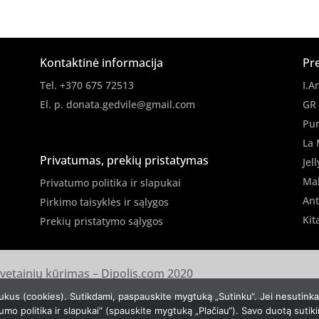
85
Kontaktinė informacija
Pr
Tel. +370 675 72513
I.A
El. p.
donata.gedvile@gmail.com
GR
Pur
La 
Privatumas, prekių pristatymas
Jell
Ma
Privatumo politika ir slapukai
Ant
Pirkimo taisyklės ir sąlygos
Kit
Prekių pristatymo sąlygos
svetainių kūrimas –
Dipolis.com
2020
ukus (cookies). Sutikdami, paspauskite mygtuką „Sutinku“. Jei nesutink
umo politika ir slapukai“ (spauskite mygtuką „Plačiau“). Savo duotą sutik