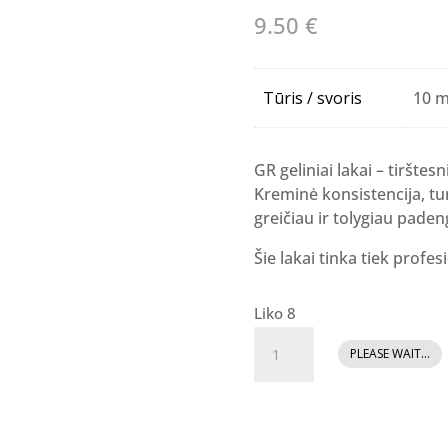
9.50
€
Tūris / svoris
10 m
GR geliniai lakai – tirštesn
Kreminė konsistencija, tur
greičiau ir tolygiau paden
Šie lakai tinka tiek profe
Liko 8
produkto
PLEASE WAIT...
kiekis:
GR
Gelinis
lakas