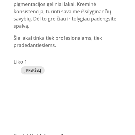
pigmentacijos geliniai lakai. Kreminė
konsistencija, turinti savaime išsilyginančių
savybių. Dėl to greičiau ir tolygiau padengsite
spalvą.
Šie lakai tinka tiek profesionalams, tiek
pradedantiesiems.
Liko 1
Į KREPŠELĮ
produkto
kiekis:
GR
Gelinis
lakas
84