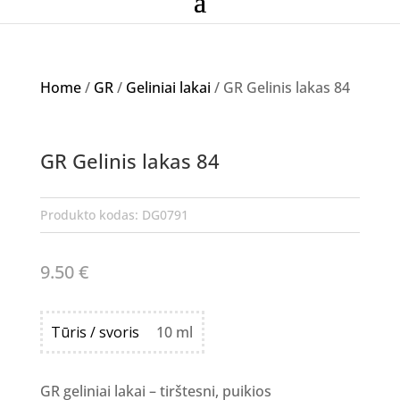
Home
/
GR
/
Geliniai lakai
/ GR Gelinis lakas 84
GR Gelinis lakas 84
Produkto kodas:
DG0791
9.50
€
Tūris / svoris
10 ml
GR geliniai lakai – tirštesni, puikios