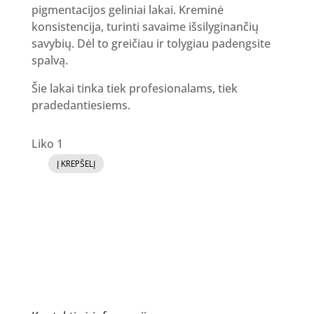
pigmentacijos geliniai lakai. Kreminė
konsistencija, turinti savaime išsilyginančių
savybių. Dėl to greičiau ir tolygiau padengsite
spalvą.
Šie lakai tinka tiek profesionalams, tiek
pradedantiesiems.
Liko 1
Į KREPŠELĮ
produkto
kiekis:
GR
Gelinis
lakas
76