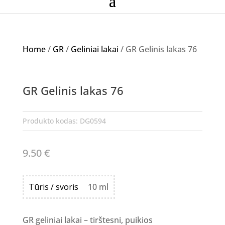
Home
/
GR
/
Geliniai lakai
/ GR Gelinis lakas 76
GR Gelinis lakas 76
Produkto kodas:
DG0594
9.50
€
Tūris / svoris
10 ml
GR geliniai lakai – tirštesni, puikios