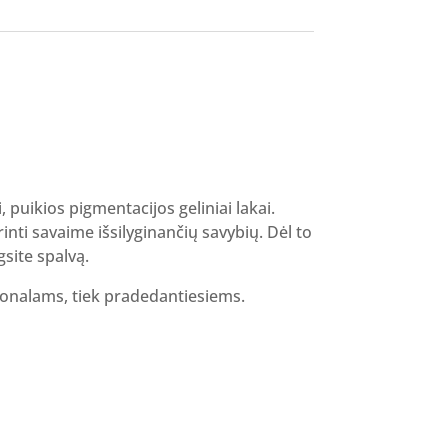
i, puikios pigmentacijos geliniai lakai.
inti savaime išsilyginančių savybių. Dėl to
gsite spalvą.
sionalams, tiek pradedantiesiems.