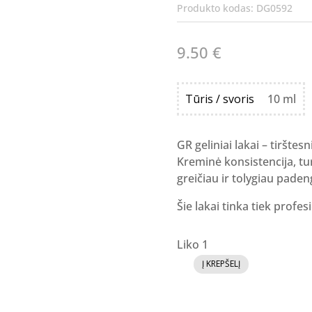
Produkto kodas:
DG0592
9.50
€
Tūris / svoris
10 ml
GR geliniai lakai – tirštesn
Kreminė konsistencija, tur
greičiau ir tolygiau paden
Šie lakai tinka tiek profe
Liko 1
Į KREPŠELĮ
produkto
kiekis:
GR