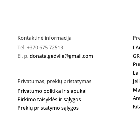
Gelinis
lakas
74
Kontaktinė informacija
Pr
Tel. +370 675 72513
I.
El. p.
donata.gedvile@gmail.com
GR
Pu
La
Jel
Privatumas, prekių pristatymas
Ma
Privatumo politika ir slapukai
Ant
Pirkimo taisyklės ir sąlygos
Kit
Prekių pristatymo sąlygos