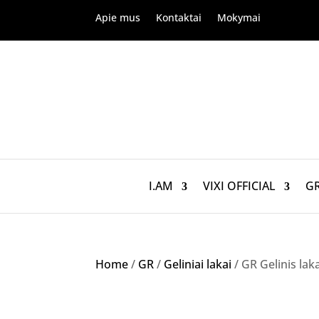
Apie mus
Kontaktai
Mokymai
I.AM
VIXI OFFICIAL
G
Home
/
GR
/
Geliniai lakai
/ GR Gelinis lak