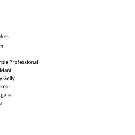
ekės
Am
rple Professional
 Mani
ly Gelly
kear
galiai
a