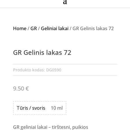
Home
/
GR
/
Geliniai lakai
/ GR Gelinis lakas 72
GR Gelinis lakas 72
Produkto kodas:
DG0590
9.50
€
Tūris / svoris
10 ml
GR geliniai lakai – tirštesni, puikios