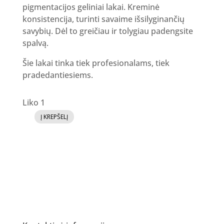
pigmentacijos geliniai lakai. Kreminė
konsistencija, turinti savaime išsilyginančių
savybių. Dėl to greičiau ir tolygiau padengsite
spalvą.
Šie lakai tinka tiek profesionalams, tiek
pradedantiesiems.
Liko 1
Į KREPŠELĮ
produkto
kiekis:
GR
Gelinis
lakas
72