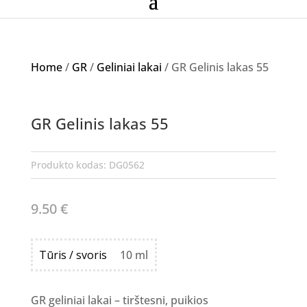
Home
/
GR
/
Geliniai lakai
/ GR Gelinis lakas 55
NETURIME
GR Gelinis lakas 55
Produkto kodas:
DG0562
9.50
€
Tūris / svoris
10 ml
GR geliniai lakai – tirštesni, puikios