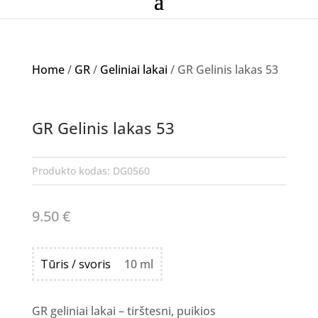
Home
/
GR
/
Geliniai lakai
/ GR Gelinis lakas 53
NETURIME
GR Gelinis lakas 53
Produkto kodas:
DG0560
9.50
€
Tūris / svoris
10 ml
GR geliniai lakai – tirštesni, puikios