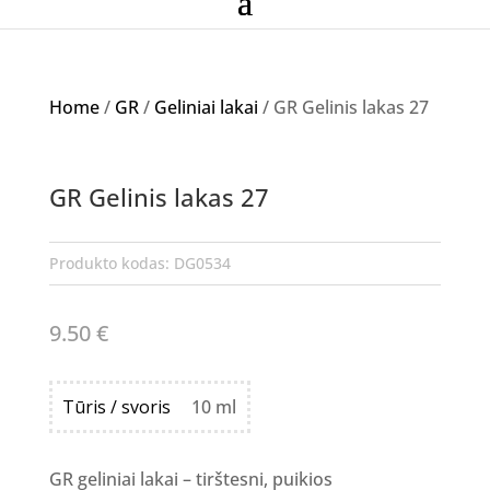
Home
/
GR
/
Geliniai lakai
/ GR Gelinis lakas 27
GR Gelinis lakas 27
Produkto kodas:
DG0534
9.50
€
Tūris / svoris
10 ml
GR geliniai lakai – tirštesni, puikios