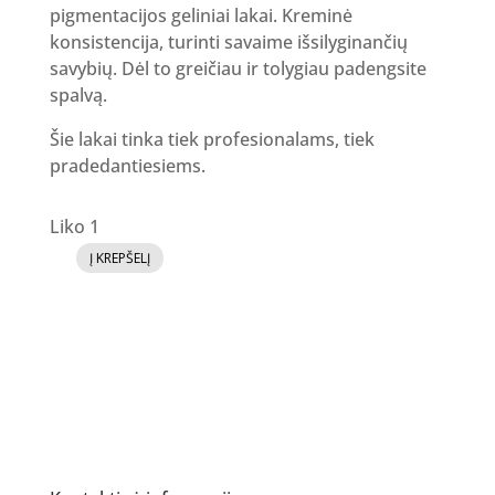
pigmentacijos geliniai lakai. Kreminė
konsistencija, turinti savaime išsilyginančių
savybių. Dėl to greičiau ir tolygiau padengsite
spalvą.
Šie lakai tinka tiek profesionalams, tiek
pradedantiesiems.
Liko 1
Į KREPŠELĮ
produkto
kiekis:
GR
Gelinis
lakas
27