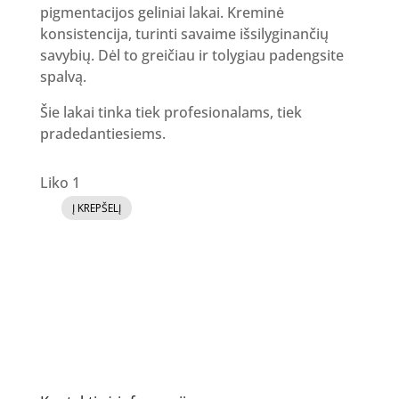
pigmentacijos geliniai lakai. Kreminė
konsistencija, turinti savaime išsilyginančių
savybių. Dėl to greičiau ir tolygiau padengsite
spalvą.
Šie lakai tinka tiek profesionalams, tiek
pradedantiesiems.
Liko 1
Į KREPŠELĮ
produkto
kiekis:
GR
Gelinis
lakas
24