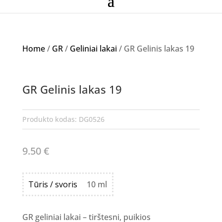
Home
/
GR
/
Geliniai lakai
/ GR Gelinis lakas 19
NETURIME
GR Gelinis lakas 19
Produkto kodas:
DG0526
9.50
€
Tūris / svoris
10 ml
GR geliniai lakai – tirštesni, puikios