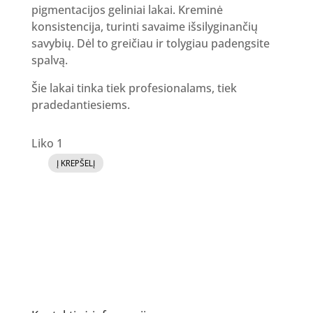
pigmentacijos geliniai lakai. Kreminė
konsistencija, turinti savaime išsilyginančių
savybių. Dėl to greičiau ir tolygiau padengsite
spalvą.
Šie lakai tinka tiek profesionalams, tiek
pradedantiesiems.
Liko 1
Į KREPŠELĮ
produkto
kiekis:
GR
Gelinis
lakas
18