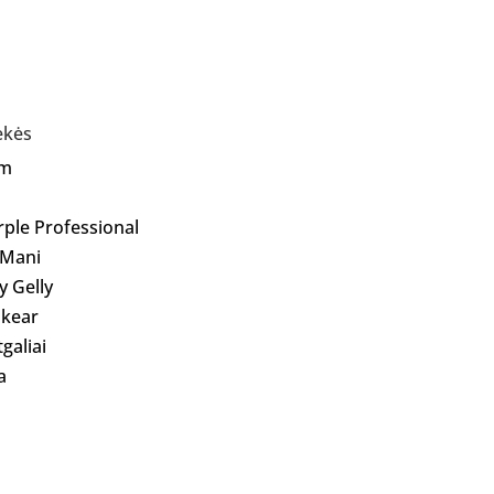
ekės
Am
rple Professional
 Mani
ly Gelly
kear
galiai
a