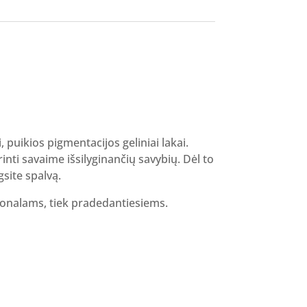
i, puikios pigmentacijos geliniai lakai.
inti savaime išsilyginančių savybių. Dėl to
gsite spalvą.
sionalams, tiek pradedantiesiems.