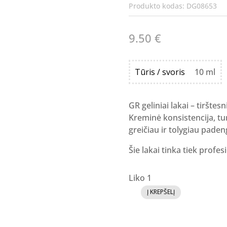
Produkto kodas:
DG08653
9.50
€
Tūris / svoris
10 ml
GR geliniai lakai – tirštesn
Kreminė konsistencija, tur
greičiau ir tolygiau paden
Šie lakai tinka tiek profe
Liko 1
Į KREPŠELĮ
produkto
kiekis:
GR