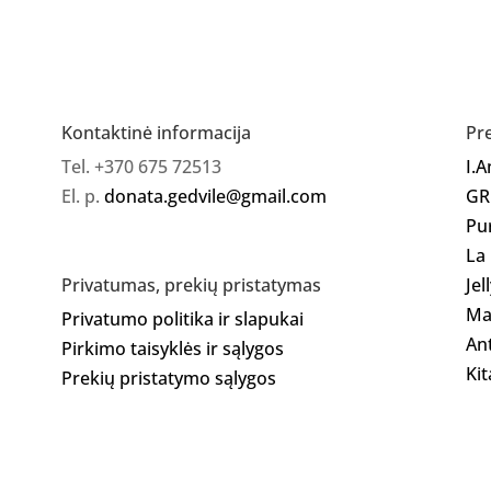
Gelinis
lakas
147
Kontaktinė informacija
Pr
Tel. +370 675 72513
I.
El. p.
donata.gedvile@gmail.com
GR
Pu
La
Jel
Privatumas, prekių pristatymas
Ma
Privatumo politika ir slapukai
Ant
Pirkimo taisyklės ir sąlygos
Kit
Prekių pristatymo sąlygos