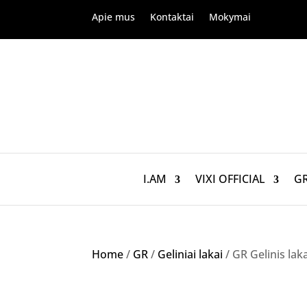
Apie mus
Kontaktai
Mokymai
I.AM
VIXI OFFICIAL
G
Home
/
GR
/
Geliniai lakai
/ GR Gelinis lak