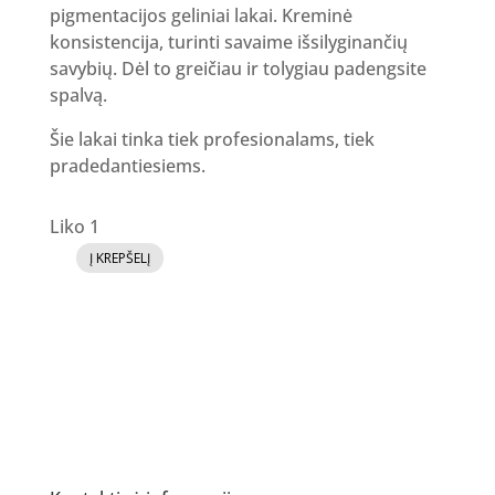
pigmentacijos geliniai lakai. Kreminė
konsistencija, turinti savaime išsilyginančių
savybių. Dėl to greičiau ir tolygiau padengsite
spalvą.
Šie lakai tinka tiek profesionalams, tiek
pradedantiesiems.
Liko 1
Į KREPŠELĮ
produkto
kiekis:
GR
Gelinis
lakas
140