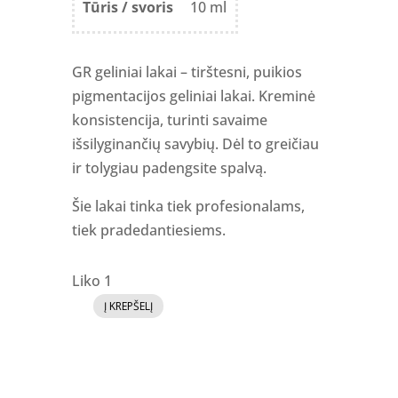
Tūris / svoris
10 ml
GR geliniai lakai – tirštesni, puikios
pigmentacijos geliniai lakai. Kreminė
konsistencija, turinti savaime
išsilyginančių savybių. Dėl to greičiau
ir tolygiau padengsite spalvą.
Šie lakai tinka tiek profesionalams,
tiek pradedantiesiems.
Liko 1
Į KREPŠELĮ
produkto
kiekis:
GR
Gelinis