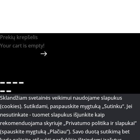
Prekių krepšelis
Your cart is empty!
Return to shop
Apmokėti
-
0.00 €
0
1
Sklandžiam svetainės veikimui naudojame slapukus
(cookies). Sutikdami, paspauskite mygtuką „Sutinku“. Jei
nesutinkate - tuomet slapukus išjunkite kaip
rekomenduojama skyriuje „Privatumo politika ir slapukai“
(spauskite mygtuką „Plačiau“). Savo duotą sutikimą bet