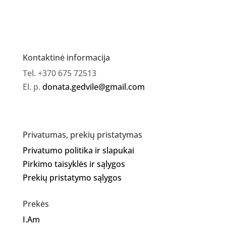
lakas
138
Kontaktinė informacija
Tel. +370 675 72513
El. p.
donata.gedvile@gmail.com
Privatumas, prekių pristatymas
Privatumo politika ir slapukai
Pirkimo taisyklės ir sąlygos
Prekių pristatymo sąlygos
Prekės
I.Am