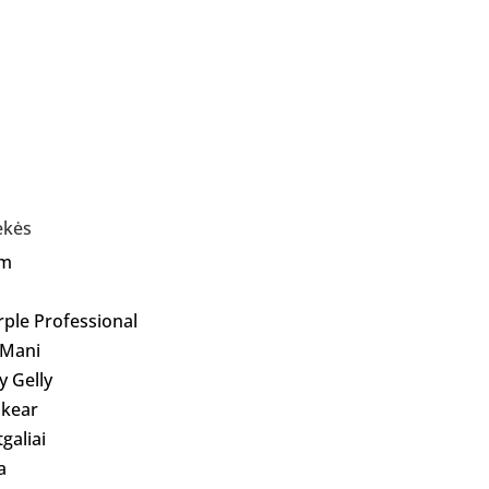
ekės
Am
rple Professional
 Mani
ly Gelly
kear
galiai
a