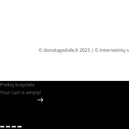
© donatagedvile.lt 2023 | © Internetinių 
Prekių krepšelis
Your cart is empty!
Return to shop
Apmokėti
-
0.00 €
0
1