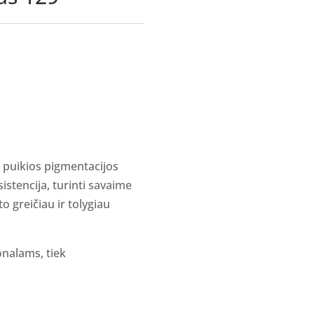
i, puikios pigmentacijos
sistencija, turinti savaime
to greičiau ir tolygiau
ionalams, tiek