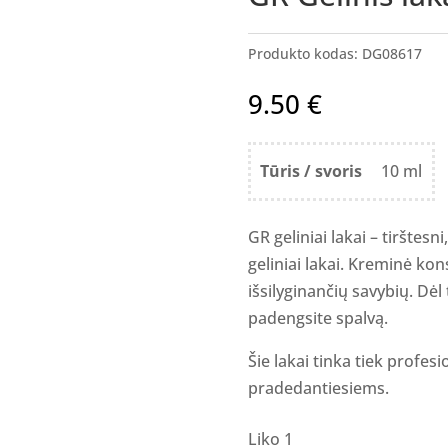
Produkto kodas:
DG08617
9.50
€
Tūris / svoris
10 ml
GR geliniai lakai – tirštesn
geliniai lakai. Kreminė kon
išsilyginančių savybių. Dėl 
padengsite spalvą.
Šie lakai tinka tiek profes
pradedantiesiems.
Liko 1