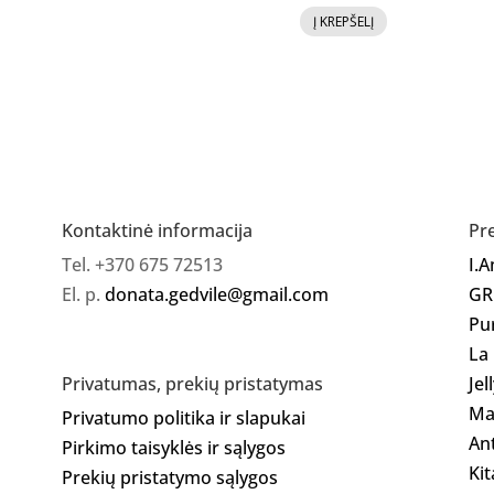
Į KREPŠELĮ
produkto
kiekis:
GR
Gelinis
lakas
129
Kontaktinė informacija
Pr
Tel. +370 675 72513
I.
El. p.
donata.gedvile@gmail.com
GR
Pu
La
Jel
Privatumas, prekių pristatymas
Ma
Privatumo politika ir slapukai
Ant
Pirkimo taisyklės ir sąlygos
Kit
Prekių pristatymo sąlygos