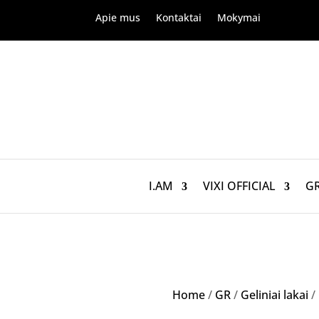
Apie mus
Kontaktai
Mokymai
I.AM
VIXI OFFICIAL
G
Home
/
GR
/
Geliniai lakai
/ 