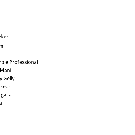
ekės
Am
rple Professional
 Mani
ly Gelly
kear
galiai
a