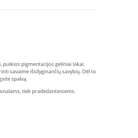
i, puikios pigmentacijos geliniai lakai.
inti savaime išsilyginančių savybių. Dėl to
gsite spalvą.
sionalams, tiek pradedantiesiems.