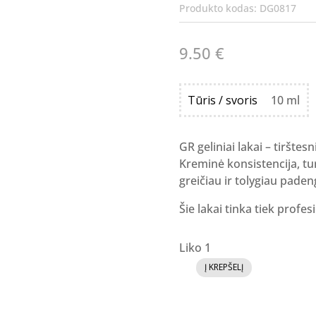
Produkto kodas:
DG0817
9.50
€
Tūris / svoris
10 ml
GR geliniai lakai – tirštesn
Kreminė konsistencija, tur
greičiau ir tolygiau paden
Šie lakai tinka tiek profe
Liko 1
Į KREPŠELĮ
produkto
kiekis:
GR