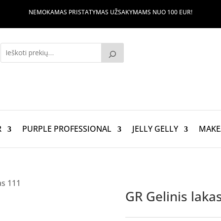
NEMOKAMAS PRISTATYMAS UŽSAKYMAMS NUO 100 EUR!
R
PURPLE PROFESSIONAL
JELLY GELLY
MAKE
as 111
GR Gelinis laka