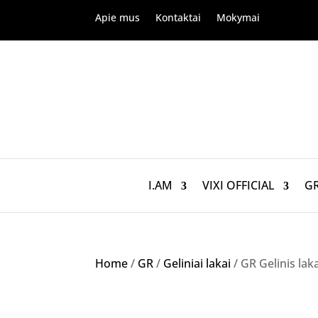
Apie mus
Kontaktai
Mokymai
I.AM
VIXI OFFICIAL
G
Home
/
GR
/
Geliniai lakai
/ GR Gelinis lak