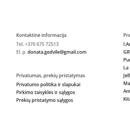
Gelinis
lakas
111
Kontaktinė informacija
Pr
Tel. +370 675 72513
I.
El. p.
donata.gedvile@gmail.com
GR
Pu
La
Jel
Privatumas, prekių pristatymas
Ma
Privatumo politika ir slapukai
Ant
Pirkimo taisyklės ir sąlygos
Kit
Prekių pristatymo sąlygos