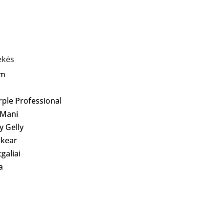
ekės
Am
rple Professional
 Mani
ly Gelly
kear
galiai
a