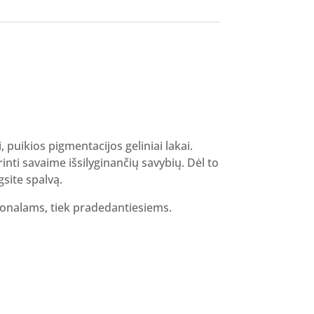
i, puikios pigmentacijos geliniai lakai.
inti savaime išsilyginančių savybių. Dėl to
gsite spalvą.
sionalams, tiek pradedantiesiems.