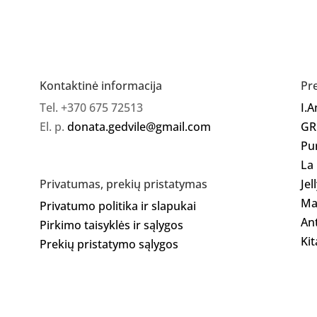
Gelinis
lakas
11
Kontaktinė informacija
Pr
Tel. +370 675 72513
I.
El. p.
donata.gedvile@gmail.com
GR
Pu
La
Jel
Privatumas, prekių pristatymas
Ma
Privatumo politika ir slapukai
Ant
Pirkimo taisyklės ir sąlygos
Kit
Prekių pristatymo sąlygos