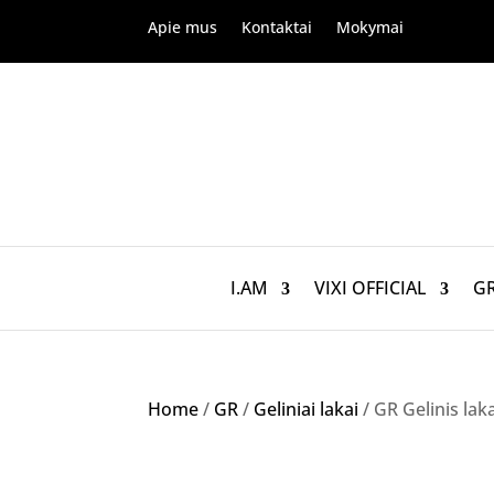
Apie mus
Kontaktai
Mokymai
I.AM
VIXI OFFICIAL
G
Home
/
GR
/
Geliniai lakai
/ GR Gelinis lak