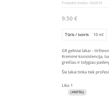
Produkto kodas:
DG0518
9.50
€
Tūris / svoris
10 ml
GR geliniai lakai – tirštesn
Kreminė konsistencija, tur
greičiau ir tolygiau paden
Šie lakai tinka tiek profe
Liko 1
Į KREPŠELĮ
produkto
kiekis:
GR