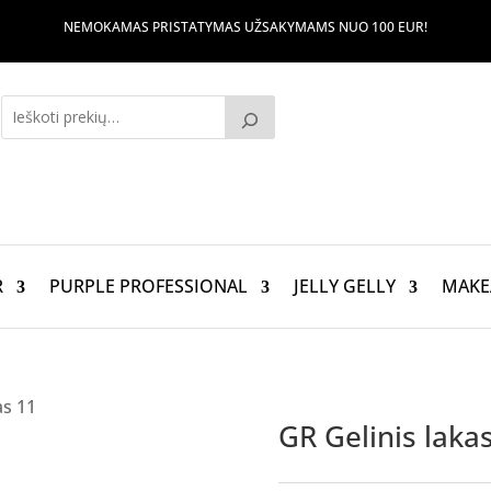
NEMOKAMAS PRISTATYMAS UŽSAKYMAMS NUO 100 EUR!
R
PURPLE PROFESSIONAL
JELLY GELLY
MAKE
as 11
GR Gelinis laka