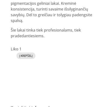
pigmentacijos geliniai lakai. Kreminė
konsistencija, turinti savaime išsilyginančių
savybių. Dėl to greičiau ir tolygiau padengsite
spalvą.
Šie lakai tinka tiek profesionalams, tiek
pradedantiesiems.
Liko 1
Į KREPŠELĮ
produkto
kiekis:
GR
Gelinis
lakas
109