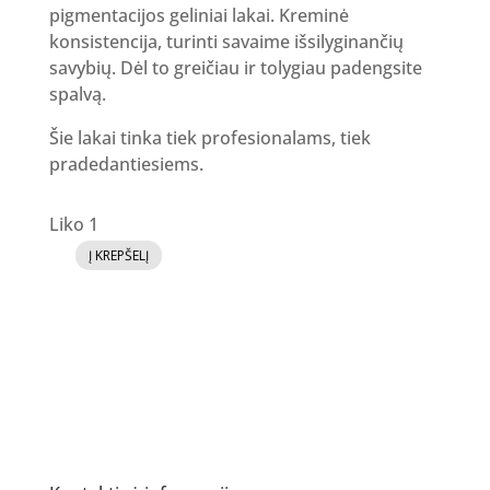
pigmentacijos geliniai lakai. Kreminė
konsistencija, turinti savaime išsilyginančių
savybių. Dėl to greičiau ir tolygiau padengsite
spalvą.
Šie lakai tinka tiek profesionalams, tiek
pradedantiesiems.
Liko 1
Į KREPŠELĮ
produkto
kiekis:
GR
Gelinis
lakas
106