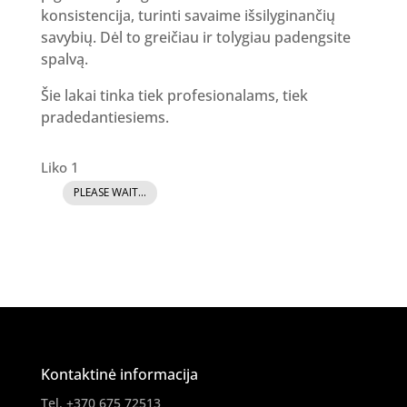
konsistencija, turinti savaime išsilyginančių
savybių. Dėl to greičiau ir tolygiau padengsite
spalvą.
Šie lakai tinka tiek profesionalams, tiek
pradedantiesiems.
Liko 1
PLEASE WAIT...
produkto
kiekis:
GR
Gelinis
lakas
102
Kontaktinė informacija
Tel. +370 675 72513