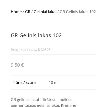
Home
/
GR
/
Geliniai lakai
/ GR Gelinis lakas 102
GR Gelinis lakas 102
Produkto kodas:
DG0808
9.50
€
Tūris / svoris
10 ml
GR geliniai lakai – tirštesni, puikios
pigmentacijos geliniai lakai. Kreminė