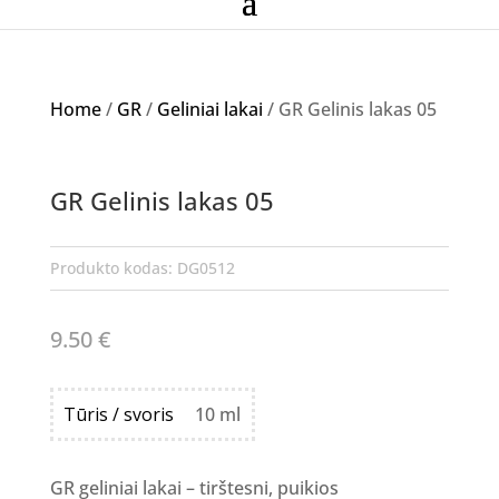
Home
/
GR
/
Geliniai lakai
/ GR Gelinis lakas 05
GR Gelinis lakas 05
Produkto kodas:
DG0512
9.50
€
Tūris / svoris
10 ml
GR geliniai lakai – tirštesni, puikios