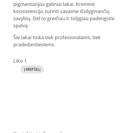
pigmentacijos geliniai lakai. Kreminė
konsistencija, turinti savaime išsilyginančių
savybių. Dėl to greičiau ir tolygiau padengsite
spalvą.
Šie lakai tinka tiek profesionalams, tiek
pradedantiesiems.
Liko 1
Į KREPŠELĮ
produkto
kiekis:
GR
Gelinis
lakas
05