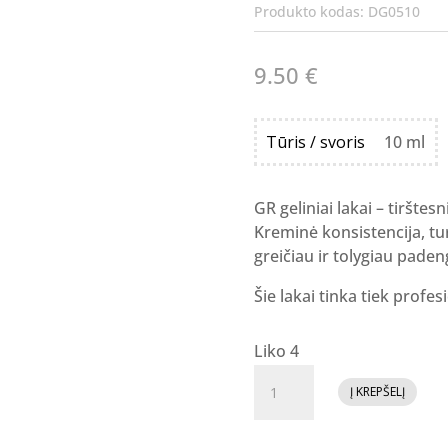
Produkto kodas:
DG0510
9.50
€
Tūris / svoris
10 ml
GR geliniai lakai – tirštesn
Kreminė konsistencija, tur
greičiau ir tolygiau paden
Šie lakai tinka tiek profe
Liko 4
produkto
Į KREPŠELĮ
kiekis:
GR