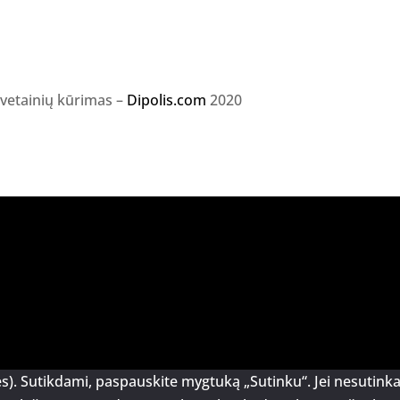
svetainių kūrimas –
Dipolis.com
2020
s). Sutikdami, paspauskite mygtuką „Sutinku“. Jei nesutin