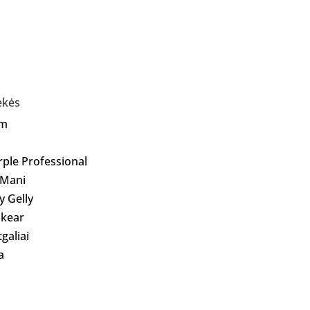
ekės
Am
rple Professional
 Mani
ly Gelly
kear
galiai
a