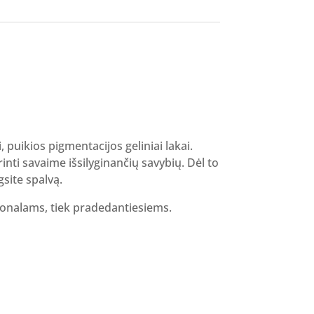
i, puikios pigmentacijos geliniai lakai.
inti savaime išsilyginančių savybių. Dėl to
gsite spalvą.
sionalams, tiek pradedantiesiems.