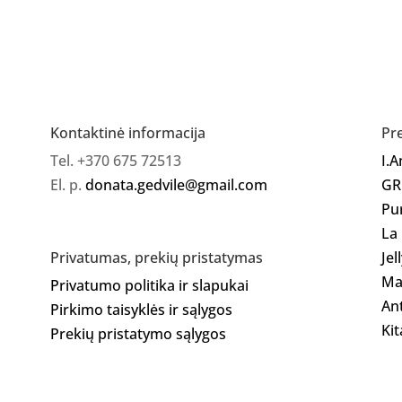
Gelinis
lakas
03
Kontaktinė informacija
Pr
Tel. +370 675 72513
I.
El. p.
donata.gedvile@gmail.com
GR
Pu
La
Jel
Privatumas, prekių pristatymas
Ma
Privatumo politika ir slapukai
Ant
Pirkimo taisyklės ir sąlygos
Kit
Prekių pristatymo sąlygos