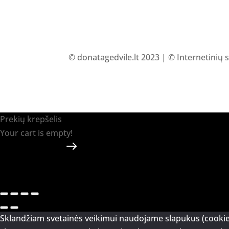
© donatagedvile.lt 2023 | © Internetinių 
Prekių krepšelis
Your cart is empty!
Return to shop
Apmokėti
-
0.00 €
0
1
Sklandžiam svetainės veikimui naudojame slapukus (cookie