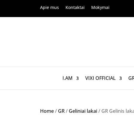
Apie mus
Kontaktai
Mokymai
I.AM
VIXI OFFICIAL
G
Home
/
GR
/
Geliniai lakai
/ GR Gelinis lak