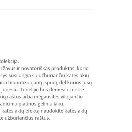
olekcija.
rai žavus ir novatoriškas produktas, kurio
sys susijungia su užburiančiu katės akių
uria hipnotizuojantį įspūdį, dėl kurios jūsų
 judesiu. Todėl jie bus dėmesio centre.
kių raštus arba mėgausitės viliojančiu
radiciniu platinos geliniu laku.
katės akių efektą naudokite katės akių
 užburiančius raštus.