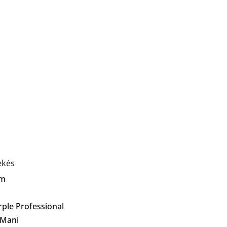
ekės
Am
rple Professional
 Mani