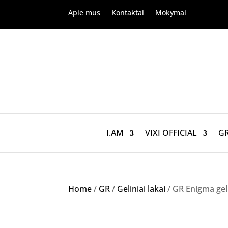
Apie mus
Kontaktai
Mokymai
I.AM
VIXI OFFICIAL
G
Home
/
GR
/
Geliniai lakai
/ GR Enigma geli