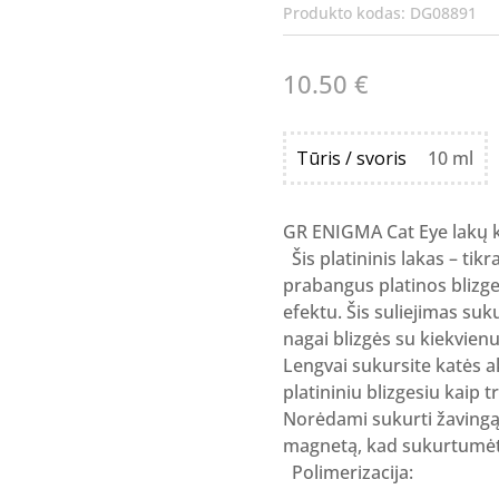
Produkto kodas:
DG08891
10.50
€
Tūris / svoris
10 ml
GR ENIGMA Cat Eye lakų k
Šis platininis lakas – tik
prabangus platinos blizge
efektu. Šis suliejimas suk
nagai blizgės su kiekvienu
Lengvai sukursite katės a
platininiu blizgesiu kaip t
Norėdami sukurti žavingą 
magnetą, kad sukurtumėte
Polimerizacija: