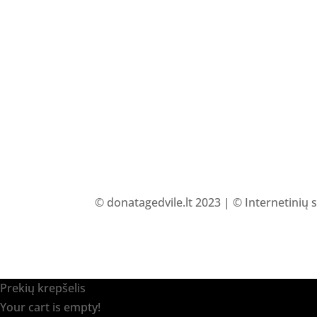
© donatagedvile.lt 2023 | © Internetinių 
Prekių krepšelis
Your cart is empty!
Return to shop