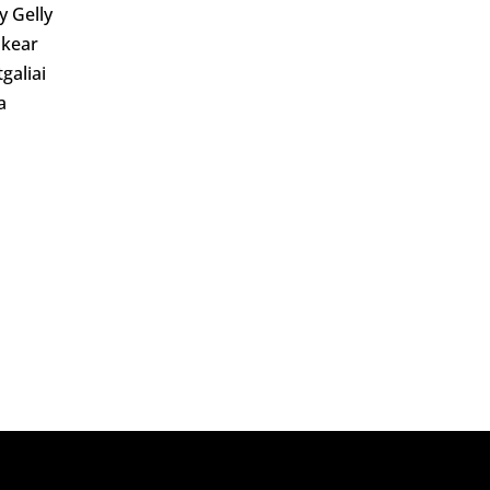
ly Gelly
kear
galiai
a