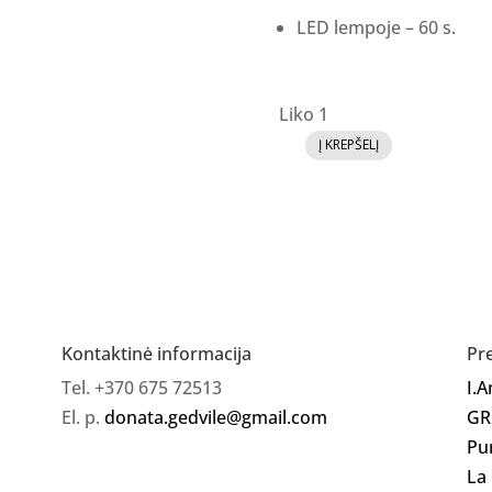
LED lempoje – 60 s.
Liko 1
Į KREPŠELĮ
produkto
kiekis:
GR
Enigma
gelinis
lakas
09
Kontaktinė informacija
Pr
Tel. +370 675 72513
I.
El. p.
donata.gedvile@gmail.com
GR
Pu
La