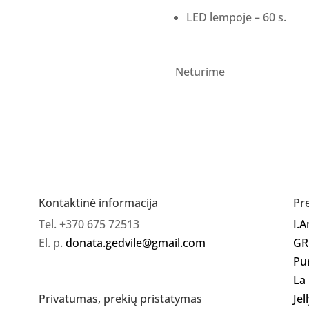
LED lempoje – 60 s.
Neturime
Kontaktinė informacija
Pr
Tel. +370 675 72513
I.
El. p.
donata.gedvile@gmail.com
GR
Pu
La
Jel
Privatumas, prekių pristatymas