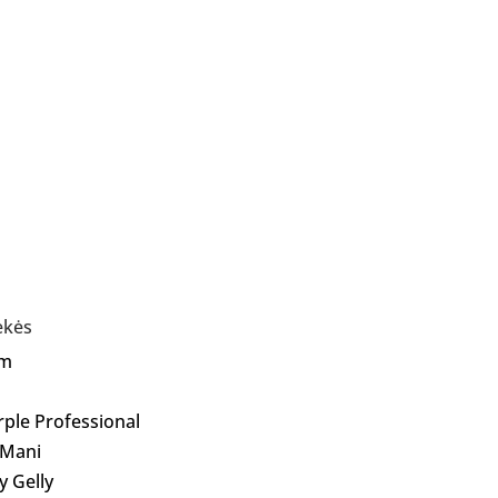
ekės
Am
rple Professional
 Mani
ly Gelly