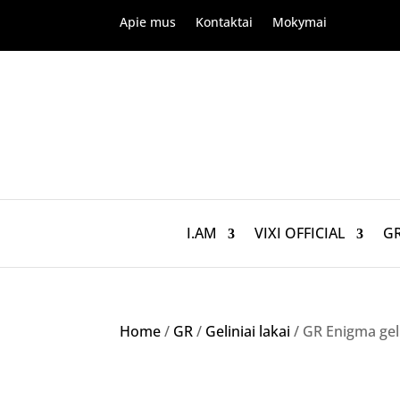
Apie mus
Kontaktai
Mokymai
I.AM
VIXI OFFICIAL
G
Home
/
GR
/
Geliniai lakai
/ GR Enigma geli
NETURIME