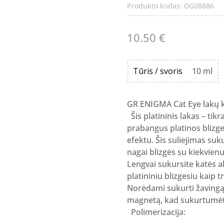
Produkto kodas:
DG08886
10.50
€
Tūris / svoris
10 ml
GR ENIGMA Cat Eye lakų k
Šis platininis lakas – tik
prabangus platinos blizge
efektu. Šis suliejimas suk
nagai blizgės su kiekvienu
Lengvai sukursite katės a
platininiu blizgesiu kaip t
Norėdami sukurti žavingą 
magnetą, kad sukurtumėte
Polimerizacija: