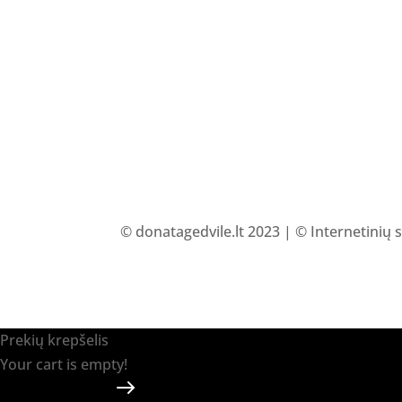
© donatagedvile.lt 2023 | © Internetinių 
Prekių krepšelis
Your cart is empty!
Return to shop
Apmokėti
-
0.00 €