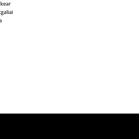
kear
galiai
a