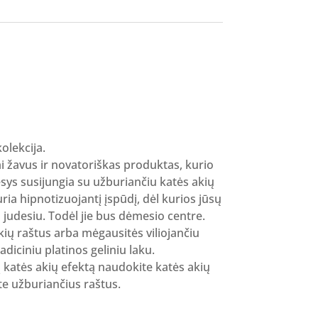
olekcija.
rai žavus ir novatoriškas produktas, kurio
sys susijungia su užburiančiu katės akių
uria hipnotizuojantį įspūdį, dėl kurios jūsų
 judesiu. Todėl jie bus dėmesio centre.
kių raštus arba mėgausitės viliojančiu
radiciniu platinos geliniu laku.
katės akių efektą naudokite katės akių
 užburiančius raštus.