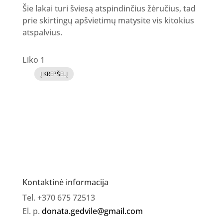
Šie lakai turi šviesą atspindinčius žėručius, tad
prie skirtingų apšvietimų matysite vis kitokius
atspalvius.
Liko 1
Į KREPŠELĮ
produkto
kiekis:
GR
Bling
gelinis
lakas
02
Kontaktinė informacija
Tel. +370 675 72513
El. p.
donata.gedvile@gmail.com