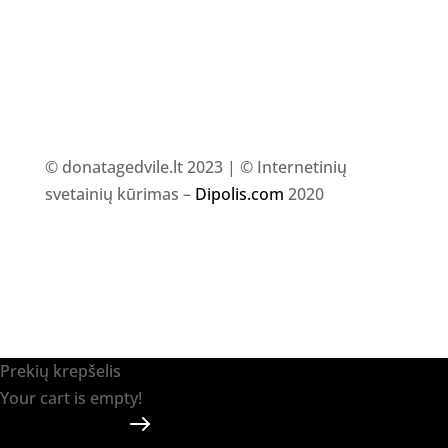
© donatagedvile.lt 2023 | © Internetinių
svetainių kūrimas –
Dipolis.com
2020
Prekių krepšelis
Your cart is empty!
Return to shop
Apmokėti
-
0.00 €