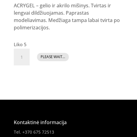
ACRYGEL – gelio ir akrilo mišinys. Tvirtas ir
lengvai dildžiuojamas. Paprastas
modeliavimas. Medžiaga tampa labai tvirta po
polimerizacijos.
Liko 5
produkto
PLEASE WAIT...
kiekis:
GR
Acrygel
"Clear"
30ml
(skaidrus)
Kontaktinė informacija
Tel. +370 675 72513