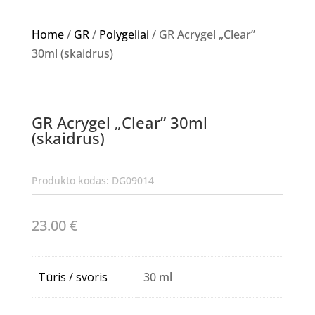
Home
/
GR
/
Polygeliai
/ GR Acrygel „Clear”
30ml (skaidrus)
GR Acrygel „Clear” 30ml
(skaidrus)
Produkto kodas:
DG09014
23.00
€
Tūris / svoris
30 ml