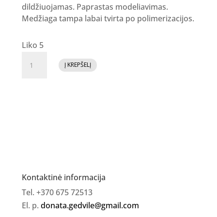
dildžiuojamas. Paprastas modeliavimas.
Medžiaga tampa labai tvirta po polimerizacijos.
Liko 5
produkto
Į KREPŠELĮ
kiekis:
GR
Acrygel
Nr.
7,
30ml
Kontaktinė informacija
Tel. +370 675 72513
El. p.
donata.gedvile@gmail.com