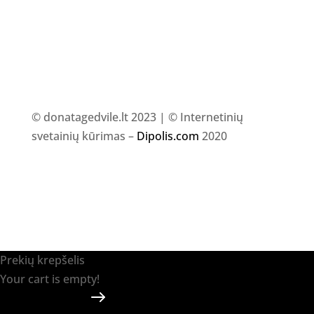
© donatagedvile.lt 2023 | © Internetinių
svetainių kūrimas –
Dipolis.com
2020
Prekių krepšelis
Your cart is empty!
Return to shop
Apmokėti
-
0.00 €