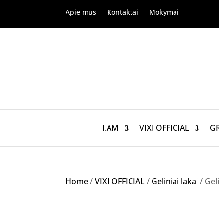
Apie mus
Kontaktai
Mokymai
I.AM
VIXI OFFICIAL
G
Home
/
VIXI OFFICIAL
/
Geliniai lakai
/ Gel
Akcija!