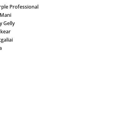
rple Professional
 Mani
ly Gelly
kear
galiai
a