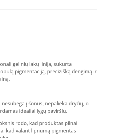
ent
e
 €.
ali gelinių lakų linija, sukurta
tobulą pigmentaciją, precizišką dengimą ir
iną.
 nesubėga į šonus, nepalieka dryžių, o
rdamas idealiai lygų paviršių.
oksnis rodo, kad produktas pilnai
kia, kad valant lipnumą pigmentas
iuką.