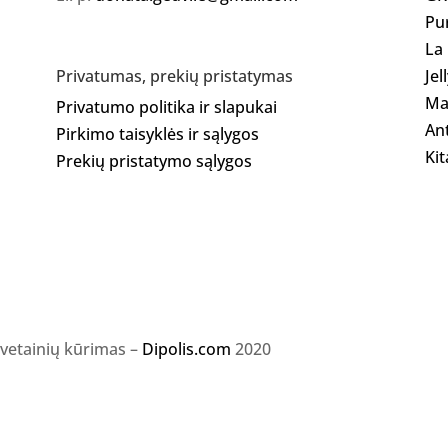
Pu
La
Jel
Privatumas, prekių pristatymas
Ma
Privatumo politika ir slapukai
Ant
Pirkimo taisyklės ir sąlygos
Kit
Prekių pristatymo sąlygos
svetainių kūrimas –
Dipolis.com
2020