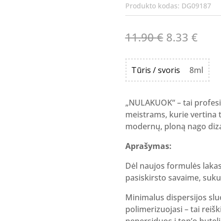
Produkto kodas:
DG09187
Original
Curr
11.90
€
8.33
€
price
pric
was:
is:
Tūris / svoris
8ml
11.90 €.
8.33
„NULAKUOK“ – tai profesion
meistrams, kurie vertina 
modernų, ploną nago diza
Aprašymas:
Dėl naujos formulės lakas
pasiskirsto savaime, suku
Minimalus dispersijos slu
polimerizuojasi – tai reiš
nepersiduos į top’o butel