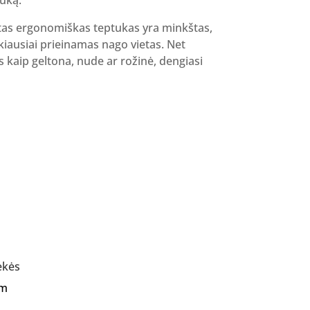
kurtas ergonomiškas teptukas yra minkštas,
nkiausiai prieinamas nago vietas. Net
s kaip geltona, nude ar rožinė, dengiasi
ekės
Am