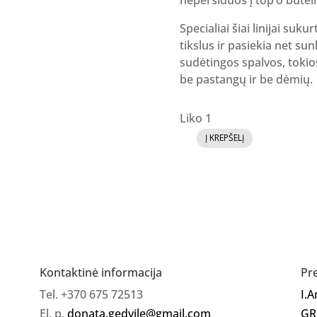
Specialiai šiai linijai su
tikslus ir pasiekia net su
sudėtingos spalvos, tokio
be pastangų ir be dėmių.
Liko 1
Į KREPŠELĮ
produkto
kiekis:
Gelinis
lakas
SI
YAY
No.
Kontaktinė informacija
Pr
16
Tel. +370 675 72513
I.
El. p.
donata.gedvile@gmail.com
GR