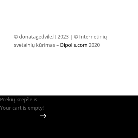
© donatagedvile.lt 2023 | © Internetinių
svetainių kūrimas –
Dipolis.com
2020
Prekių krepšelis
Your cart is empty!
Return to shop
Apmokėti
-
0.00 €
0
1