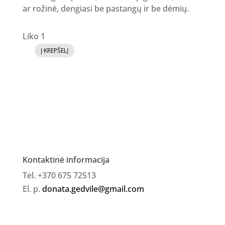
ar rožinė, dengiasi be pastangų ir be dėmių.
Liko 1
Į KREPŠELĮ
produkto
kiekis:
Gelinis
lakas
SI
YAY
No.
14
Kontaktinė informacija
Tel. +370 675 72513
El. p.
donata.gedvile@gmail.com