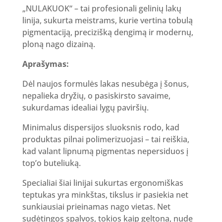
„NULAKUOK“ – tai profesionali gelinių lakų
linija, sukurta meistrams, kurie vertina tobulą
pigmentaciją, precizišką dengimą ir modernų,
ploną nago dizainą.
Aprašymas:
Dėl naujos formulės lakas nesubėga į šonus,
nepalieka dryžių, o pasiskirsto savaime,
sukurdamas idealiai lygų paviršių.
Minimalus dispersijos sluoksnis rodo, kad
produktas pilnai polimerizuojasi – tai reiškia,
kad valant lipnumą pigmentas nepersiduos į
top’o buteliuką.
Specialiai šiai linijai sukurtas ergonomiškas
teptukas yra minkštas, tikslus ir pasiekia net
sunkiausiai prieinamas nago vietas. Net
sudėtingos spalvos, tokios kaip geltona, nude