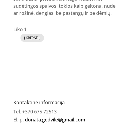
sudėtingos spalvos, tokios kaip geltona, nude
ar rožinė, dengiasi be pastangų ir be dėmių.
Liko 1
Į KREPŠELĮ
produkto
kiekis:
Gelinis
lakas
SI
YAY
No.
10
Kontaktinė informacija
Tel. +370 675 72513
El. p.
donata.gedvile@gmail.com