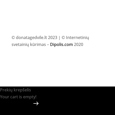
© donatagedvile.lt 2023 | © Internetinių
svetainių kūrimas –
Dipolis.com
2020
Prekių krepšelis
Your cart is empty!
Return to shop
Apmokėti
-
0.00 €
0