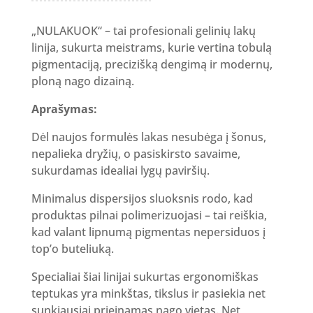
„NULAKUOK“ – tai profesionali gelinių lakų
linija, sukurta meistrams, kurie vertina tobulą
pigmentaciją, precizišką dengimą ir modernų,
ploną nago dizainą.
Aprašymas:
Dėl naujos formulės lakas nesubėga į šonus,
nepalieka dryžių, o pasiskirsto savaime,
sukurdamas idealiai lygų paviršių.
Minimalus dispersijos sluoksnis rodo, kad
produktas pilnai polimerizuojasi – tai reiškia,
kad valant lipnumą pigmentas nepersiduos į
top’o buteliuką.
Specialiai šiai linijai sukurtas ergonomiškas
teptukas yra minkštas, tikslus ir pasiekia net
sunkiausiai prieinamas nago vietas. Net