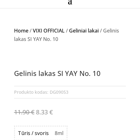
Home
/
VIXI OFFICIAL
/
Geliniai lakai
/ Gelinis
lakas SI YAY No. 10
Akcija!
Gelinis lakas SI YAY No. 10
Produkto kodas:
DG09053
Original
Current
11.90
€
8.33
€
price
price
was:
is:
Tūris / svoris
8ml
11.90 €.
8.33 €.