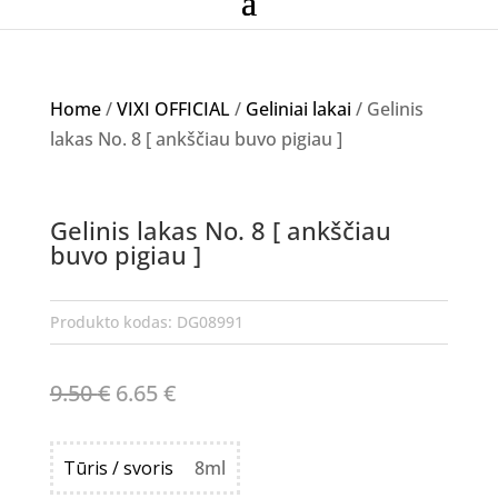
Home
/
VIXI OFFICIAL
/
Geliniai lakai
/ Gelinis
lakas No. 8 [ ankščiau buvo pigiau ]
Akcija!
Gelinis lakas No. 8 [ ankščiau
NETURIME
buvo pigiau ]
Produkto kodas:
DG08991
Original
Current
9.50
€
6.65
€
price
price
was:
is:
Tūris / svoris
8ml
9.50 €.
6.65 €.