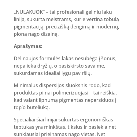
„NULAKUOK“ – tai profesionali gelinių lakų
linija, sukurta meistrams, kurie vertina tobulą
pigmentaciją, precizišką dengimą ir modernų,
ploną nago dizainą.
Aprašymas:
Dėl naujos formulės lakas nesubėga į šonus,
nepalieka dryžių, o pasiskirsto savaime,
sukurdamas idealiai lygų paviršių.
Minimalus dispersijos sluoksnis rodo, kad
produktas pilnai polimerizuojasi – tai reiškia,
kad valant lipnumą pigmentas nepersiduos į
top’o buteliuką.
Specialiai šiai linijai sukurtas ergonomiškas
teptukas yra minkštas, tikslus ir pasiekia net
sunkiausiai prieinamas nago vietas. Net