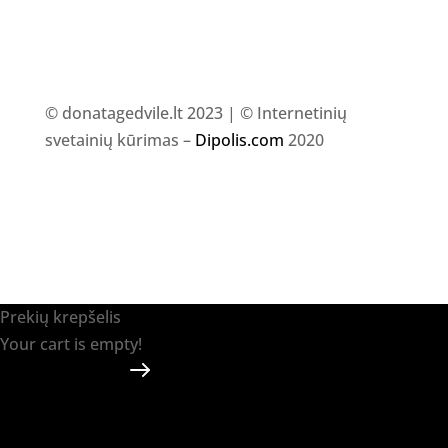
© donatagedvile.lt 2023 | © Internetinių
svetainių kūrimas –
Dipolis.com
2020
Prekių krepšelis
Your cart is empty!
Return to shop
Apmokėti
-
0.00 €
0
1