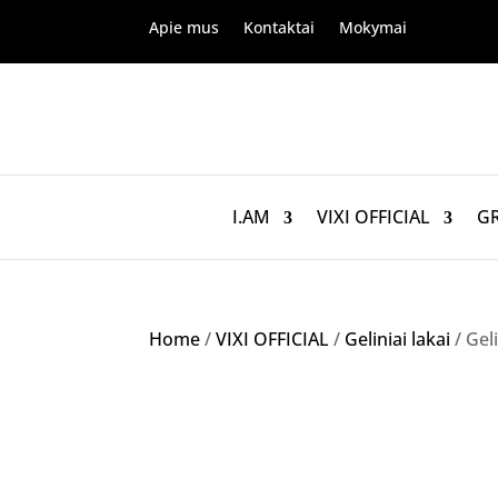
Apie mus
Kontaktai
Mokymai
I.AM
VIXI OFFICIAL
G
Home
/
VIXI OFFICIAL
/
Geliniai lakai
/ Gel
Akcija!
NETURIME