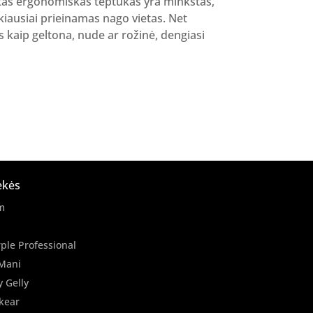
kurtas ergonomiškas teptukas yra minkštas,
nkiausiai prieinamas nago vietas. Net
s kaip geltona, nude ar rožinė, dengiasi
ekės
m
ple Professional
Mani
y Gelly
kear