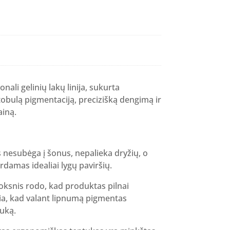
nt
.
ali gelinių lakų linija, sukurta
tobulą pigmentaciją, precizišką dengimą ir
iną.
 nesubėga į šonus, nepalieka dryžių, o
rdamas idealiai lygų paviršių.
oksnis rodo, kad produktas pilnai
kia, kad valant lipnumą pigmentas
iuką.