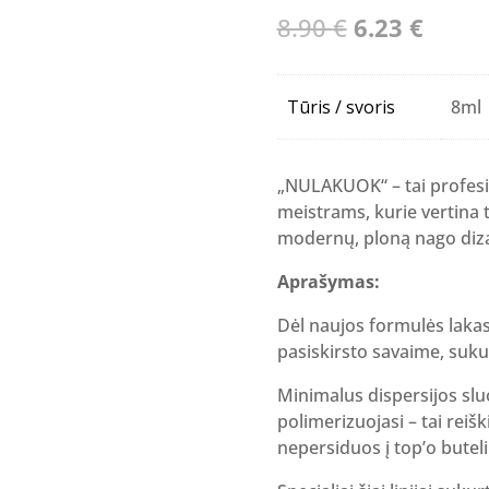
Original
Curre
8.90
€
6.23
€
price
price
was:
is:
Tūris / svoris
8ml
8.90 €.
6.23 €
„NULAKUOK“ – tai profesion
meistrams, kurie vertina 
modernų, ploną nago diza
Aprašymas:
Dėl naujos formulės lakas
pasiskirsto savaime, suku
Minimalus dispersijos slu
polimerizuojasi – tai reiš
nepersiduos į top’o butel