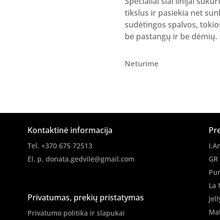
Specialiai šiai linijai su
tikslus ir pasiekia net su
sudėtingos spalvos, tokio
be pastangų ir be dėmių.
Neturime
Kontaktinė informacija
Pr
Tel. +370 675 72513
I.A
El. p.
donata.gedvile@gmail.com
GR
Pur
La 
Privatumas, prekių pristatymas
Jell
Ma
Privatumo politika ir slapukai