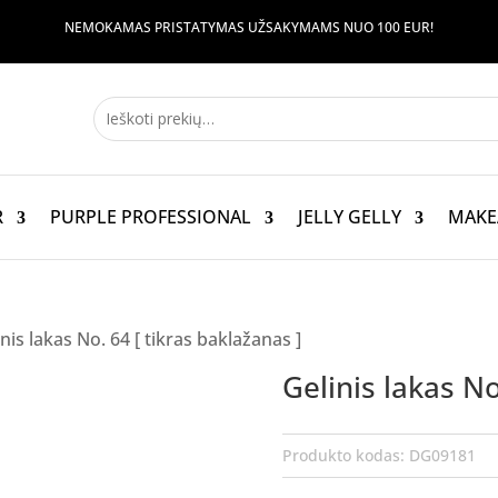
NEMOKAMAS PRISTATYMAS UŽSAKYMAMS NUO 100 EUR!
R
PURPLE PROFESSIONAL
JELLY GELLY
MAKE
inis lakas No. 64 [ tikras baklažanas ]
Gelinis lakas No
Produkto kodas:
DG09181