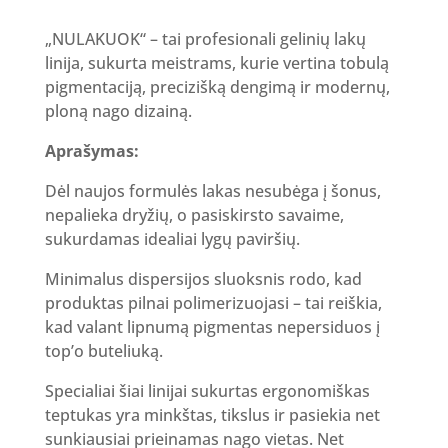
„NULAKUOK“ – tai profesionali gelinių lakų
linija, sukurta meistrams, kurie vertina tobulą
pigmentaciją, precizišką dengimą ir modernų,
ploną nago dizainą.
Aprašymas:
Dėl naujos formulės lakas nesubėga į šonus,
nepalieka dryžių, o pasiskirsto savaime,
sukurdamas idealiai lygų paviršių.
Minimalus dispersijos sluoksnis rodo, kad
produktas pilnai polimerizuojasi – tai reiškia,
kad valant lipnumą pigmentas nepersiduos į
top’o buteliuką.
Specialiai šiai linijai sukurtas ergonomiškas
teptukas yra minkštas, tikslus ir pasiekia net
sunkiausiai prieinamas nago vietas. Net