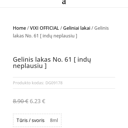
Home
/
VIXI OFFICIAL
/
Geliniai lakai
/ Gelinis
lakas No. 61 [ indų neplausiu ]
Akcija!
Gelinis lakas No. 61 [ indų
NETURIME
neplausiu ]
Produkto kodas:
DG09178
Original
Current
8.90
€
6.23
€
price
price
was:
is:
Tūris / svoris
8ml
8.90 €.
6.23 €.