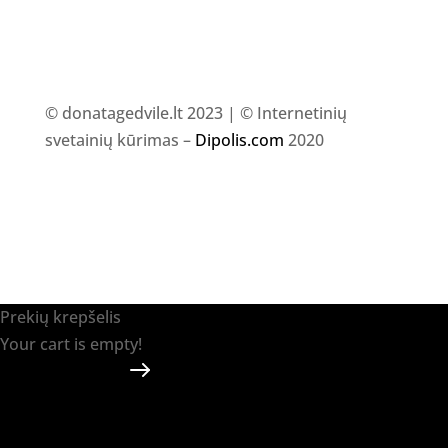
© donatagedvile.lt 2023 | © Internetinių
svetainių kūrimas –
Dipolis.com
2020
Prekių krepšelis
Your cart is empty!
Return to shop
Apmokėti
-
0.00 €
0
1