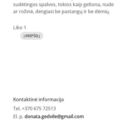
sudėtingos spalvos, tokios kaip geltona, nude
ar rožinė, dengiasi be pastangų ir be dėmių.
Liko 1
Į KREPŠELĮ
produkto
kiekis:
Gelinis
lakas
No.
57
[
neatsibodo
Kontaktinė informacija
dirbt?
Tel. +370 675 72513
]
El. p.
donata.gedvile@gmail.com