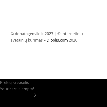
© donatagedvile.lt 2023 | © Internetinių
svetainių kūrimas –
Dipolis.com
2020
Prekių krepšelis
Your cart is empty!
Return to shop
Apmokėti
-
0.00 €
0