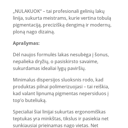
„NULAKUOK“ – tai profesionali gelinių lakų
linija, sukurta meistrams, kurie vertina tobulą
pigmentaciją, precizišką dengimą ir modernų,
ploną nago dizainą.
Aprašymas:
Dėl naujos formulės lakas nesubėga į šonus,
nepalieka dryžių, o pasiskirsto savaime,
sukurdamas idealiai lygų paviršių.
Minimalus dispersijos sluoksnis rodo, kad
produktas pilnai polimerizuojasi – tai reiškia,
kad valant lipnumą pigmentas nepersiduos į
top’o buteliuką.
Specialiai šiai linijai sukurtas ergonomiškas
teptukas yra minkštas, tikslus ir pasiekia net
sunkiausiai prieinamas nago vietas. Net