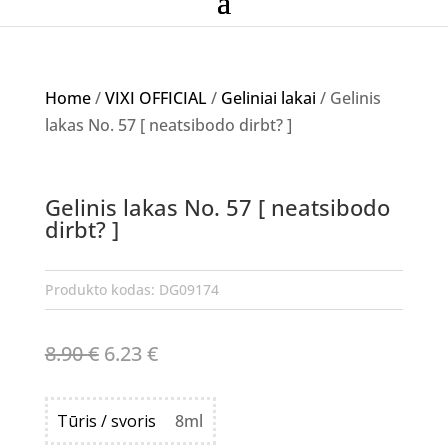
Home
/
VIXI OFFICIAL
/
Geliniai lakai
/ Gelinis
lakas No. 57 [ neatsibodo dirbt? ]
Akcija!
Gelinis lakas No. 57 [ neatsibodo
dirbt? ]
Produkto kodas:
DG09174
Original
Current
8.90
€
6.23
€
price
price
was:
is:
Tūris / svoris
8ml
8.90 €.
6.23 €.