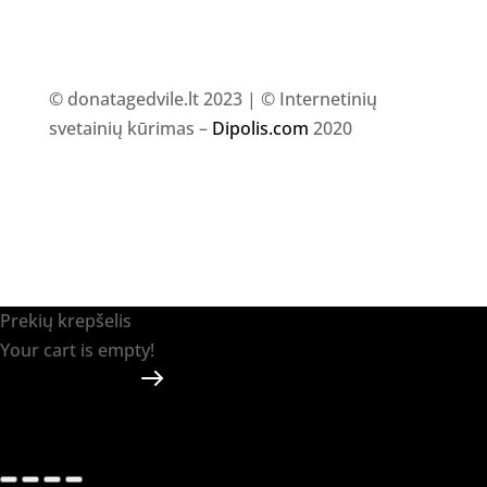
© donatagedvile.lt 2023 | © Internetinių
svetainių kūrimas –
Dipolis.com
2020
Prekių krepšelis
Your cart is empty!
Return to shop
Apmokėti
-
0.00 €
0
1