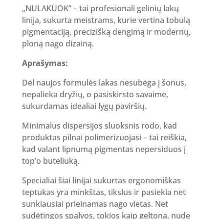
„NULAKUOK“ – tai profesionali gelinių lakų
linija, sukurta meistrams, kurie vertina tobulą
pigmentaciją, precizišką dengimą ir modernų,
ploną nago dizainą.
Aprašymas:
Dėl naujos formulės lakas nesubėga į šonus,
nepalieka dryžių, o pasiskirsto savaime,
sukurdamas idealiai lygų paviršių.
Minimalus dispersijos sluoksnis rodo, kad
produktas pilnai polimerizuojasi – tai reiškia,
kad valant lipnumą pigmentas nepersiduos į
top’o buteliuką.
Specialiai šiai linijai sukurtas ergonomiškas
teptukas yra minkštas, tikslus ir pasiekia net
sunkiausiai prieinamas nago vietas. Net
sudėtingos spalvos, tokios kaip geltona, nude