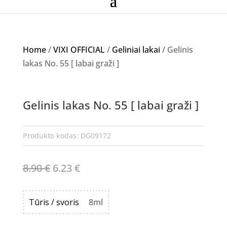
Home
/
VIXI OFFICIAL
/
Geliniai lakai
/ Gelinis
lakas No. 55 [ labai graži ]
Akcija!
Gelinis lakas No. 55 [ labai graži ]
NETURIME
Produkto kodas:
DG09172
Original
Current
8.90
€
6.23
€
price
price
was:
is:
Tūris / svoris
8ml
8.90 €.
6.23 €.